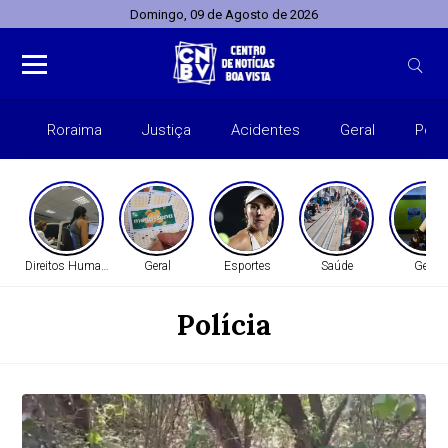
Domingo, 09 de Agosto de 2026
Roraima
Justiça
Acidentes
Geral
Polít
Direitos Humanos
Geral
Esportes
Saúde
Geral
Polícia