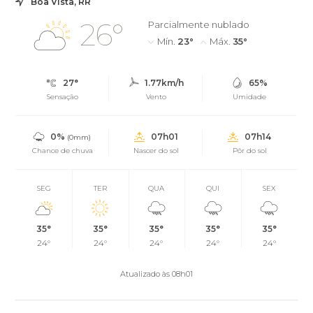
Boa Vista, RR
26°
Parcialmente nublado
Mín.
23°
Máx.
35°
27°
1.77km/h
65%
Sensação
Vento
Umidade
0%
07h01
07h14
(0mm)
Chance de chuva
Nascer do sol
Pôr do sol
SEG
TER
QUA
QUI
SEX
35°
35°
35°
35°
35°
24°
24°
24°
24°
24°
Atualizado às 08h01