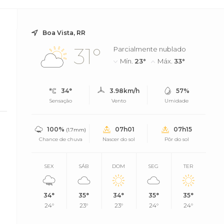
Boa Vista, RR
31°
Parcialmente nublado
Mín.
23°
Máx.
33°
34°
3.98km/h
57%
Sensação
Vento
Umidade
100%
07h01
07h15
(1.7mm)
Chance de chuva
Nascer do sol
Pôr do sol
SEX
SÁB
DOM
SEG
TER
34°
35°
34°
35°
35°
24°
23°
23°
24°
24°