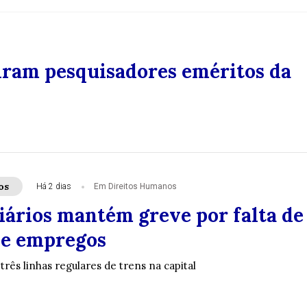
viram pesquisadores eméritos da
os
Há 2 dias
Em Direitos Humanos
iários mantém greve por falta de
de empregos
três linhas regulares de trens na capital