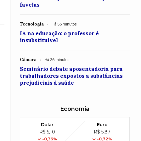
favelas
Tecnologia
Há 36 minutos
IA na educação: o professor é
insubstituível
Câmara
Há 36 minutos
Seminário debate aposentadoria para
trabalhadores expostos a substâncias
prejudiciais à saúde
Economia
Dólar
Euro
R$ 5,10
R$ 5,87
a
-0,36%
-0,72%