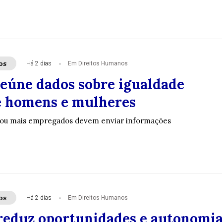
os
Há 2 dias
Em Direitos Humanos
eúne dados sobre igualdade
de homens e mulheres
ou mais empregados devem enviar informações
os
Há 2 dias
Em Direitos Humanos
reduz oportunidades e autonomi