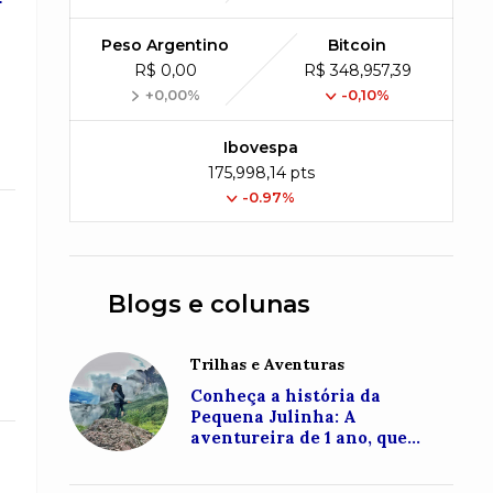
Peso Argentino
Bitcoin
R$ 0,00
R$ 348,957,39
+0,00%
-0,10%
Ibovespa
175,998,14 pts
-0.97%
Blogs e colunas
Trilhas e Aventuras
Conheça a história da
Pequena Julinha: A
aventureira de 1 ano, que
conquistou o topo do Monte
Roraima