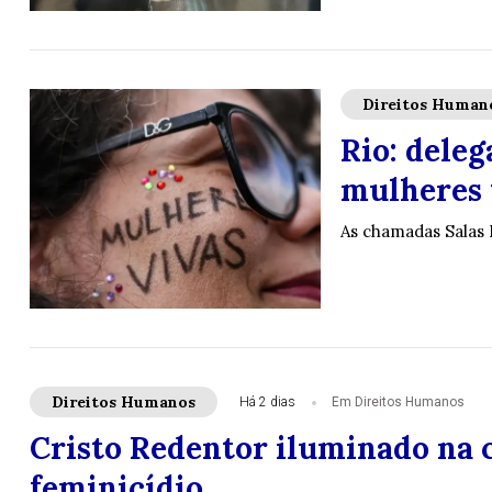
Direitos Human
Rio: deleg
mulheres 
As chamadas Salas
Direitos Humanos
Há 2 dias
Em Direitos Humanos
Cristo Redentor iluminado na c
feminicídio