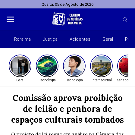
Quarta, 05 de Agosto de 2026
Roraima
Justiça
Acidentes
Geral
Polít
Geral
Tecnologia
Tecnologia
Internacional
Senado Fed
Comissão aprova proibição
de leilão e penhora de
espaços culturais tombados
O projeto de lei segue em análise na Câmara dos