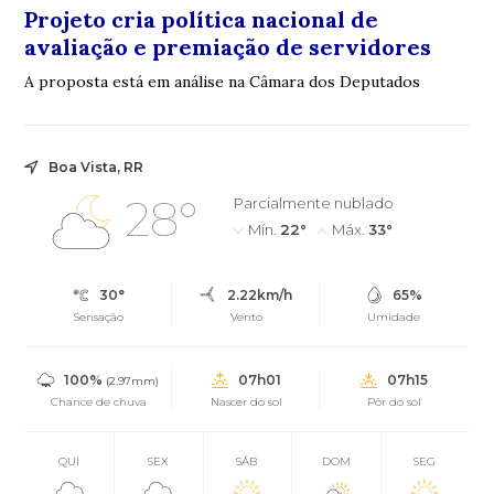
Projeto cria política nacional de
avaliação e premiação de servidores
A proposta está em análise na Câmara dos Deputados
Boa Vista, RR
28°
Parcialmente nublado
Mín.
22°
Máx.
33°
30°
2.22km/h
65%
Sensação
Vento
Umidade
100%
07h01
07h15
(2.97mm)
Chance de chuva
Nascer do sol
Pôr do sol
QUI
SEX
SÁB
DOM
SEG