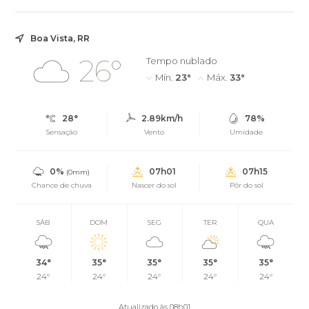
Boa Vista, RR
26°
Tempo nublado
Mín.
23°
Máx.
33°
28°
2.89km/h
78%
Sensação
Vento
Umidade
0%
07h01
07h15
(0mm)
Chance de chuva
Nascer do sol
Pôr do sol
SÁB
DOM
SEG
TER
QUA
34°
35°
35°
35°
35°
24°
24°
24°
24°
24°
Atualizado às 08h01