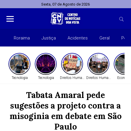
Sexta, 07 de Agosto de 2026
Roraima
Justiça
Acidentes
Geral
Polít
Tecnologia
Tecnologia
Direitos Humanos
Direitos Humanos
Economi
Tabata Amaral pede
sugestões a projeto contra a
misoginia em debate em São
Paulo