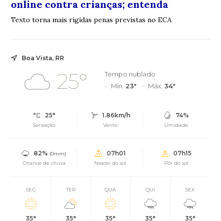
online contra crianças; entenda
Texto torna mais rígidas penas previstas no ECA
Boa Vista, RR
25°
Tempo nublado
Mín.
23°
Máx.
34°
25°
1.86km/h
74%
Sensação
Vento
Umidade
82%
07h01
07h15
(0mm)
Chance de chuva
Nascer do sol
Pôr do sol
SEG
TER
QUA
QUI
SEX
35°
35°
35°
35°
35°