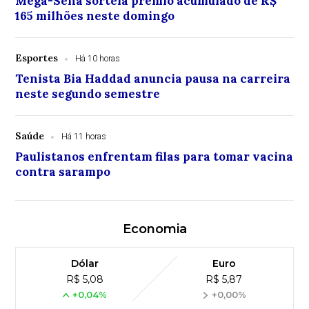
Mega-Sena sorteia prêmio acumulado de R$
165 milhões neste domingo
Esportes
Há 10 horas
Tenista Bia Haddad anuncia pausa na carreira
neste segundo semestre
Saúde
Há 11 horas
Paulistanos enfrentam filas para tomar vacina
contra sarampo
Economia
Dólar
Euro
R$ 5,08
R$ 5,87
+0,04%
+0,00%