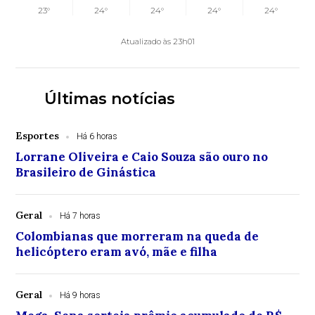
23°
24°
24°
24°
24°
Atualizado às 23h01
Últimas notícias
Esportes
Há 6 horas
Lorrane Oliveira e Caio Souza são ouro no
Brasileiro de Ginástica
Geral
Há 7 horas
Colombianas que morreram na queda de
helicóptero eram avó, mãe e filha
Geral
Há 9 horas