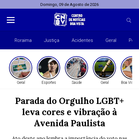
Domingo, 09 de Agosto de 2026
Roraima
Justiça
Acidentes
Geral
Polít
Geral
Esportes
Saúde
Geral
Boa Vista 
Parada do Orgulho LGBT+
leva cores e vibração à
Avenida Paulista
Ato deste ano lembra a importância do voto nas