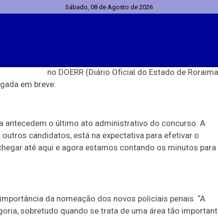
Sábado, 08 de Agosto de 2026
Os candidatos convocados foram avaliados
quanto a sua aptidão para investidura no cargo
O resultado final será divulgado em publicaçã
no DOERR (Diário Oficial do Estado de Roraima
identes
Geral
Política
Saúde
Economia
ulgada em breve.
a antecedem o último ato administrativo do concurso. A
s outros candidatos, está na expectativa para efetivar o
chegar até aqui e agora estamos contando os minutos para
gia
Tecnologia
Direitos Humanos
Geral
Justiça
Arte
POLÍCIA PENAL
importância da nomeação dos novos policiais penais. “A
goria, sobretudo quando se trata de uma área tão importan