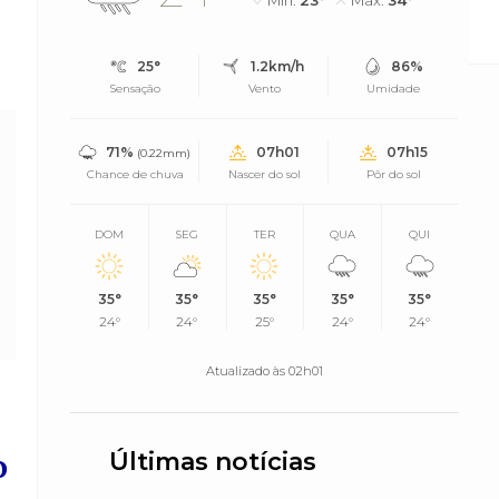
Mín.
23°
Máx.
34°
a Sejuc
25°
1.2km/h
86%
Sensação
Vento
Umidade
71%
07h01
07h15
(0.22mm)
Chance de chuva
Nascer do sol
Pôr do sol
DOM
SEG
TER
QUA
QUI
35°
35°
35°
35°
35°
24°
24°
25°
24°
24°
Atualizado às 02h01
o
Últimas notícias