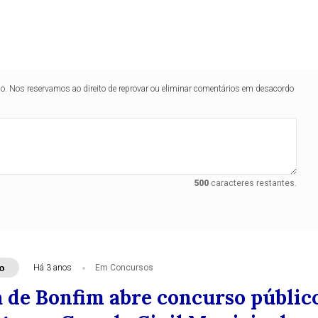
atos concluem etapas eliminatórias do concurso público d
lo. Nos reservamos ao direito de reprovar ou eliminar comentários em desacordo
500
caracteres restantes.
o
Há 3 anos
Em Concursos
a de Bonfim abre concurso públic