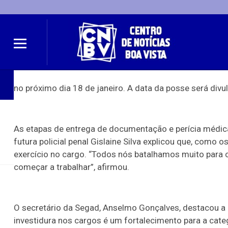
Ascom/Segad
Roraima
Justiça
Ac
no próximo dia 18 de janeiro. A data da posse será div
As etapas de entrega de documentação e perícia médic
futura policial penal Gislaine Silva explicou que, como o
exercício no cargo. “Todos nós batalhamos muito para 
Direitos Humanos
Boa Vista - RR
Boa Vista - RR
Tecnologia
Tecnolo
começar a trabalhar”, afirmou.
O secretário da Segad, Anselmo Gonçalves, destacou a 
investidura nos cargos é um fortalecimento para a cate