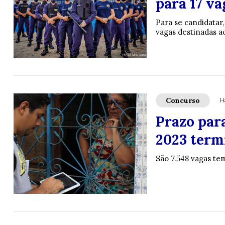
para 17 v
Para se candidatar
vagas destinadas a
Concurso
H
Prazo par
2023 termi
São 7.548 vagas tem