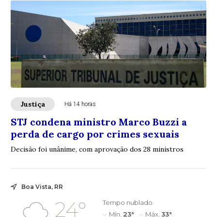
Justiça
Há 14 horas
STJ condena ministro Marco Buzzi a
perda de cargo por crimes sexuais
Decisão foi unânime, com aprovação dos 28 ministros
Boa Vista, RR
24°
Tempo nublado
Mín.
23°
Máx.
33°