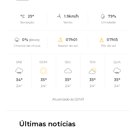
25°
1.9km/h
79%
Sensação
Vento
Umidade
0%
07h01
07h15
(0mm)
Chance de chuva
Nascer do sol
Pôr do sol
SÁB
DOM
SEG
TER
QUA
34°
35°
35°
35°
35°
24°
24°
24°
24°
24°
Atualizado às 02h01
Últimas notícias