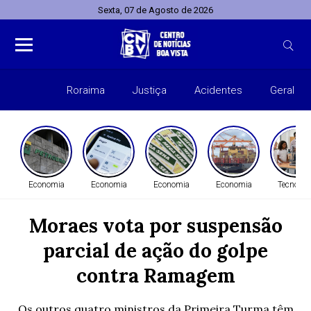
Sexta, 07 de Agosto de 2026
Roraima
Justiça
Acidentes
Geral
Entret
Economia
Economia
Economia
Economia
Tecnolog
Moraes vota por suspensão
parcial de ação do golpe
contra Ramagem
Os outros quatro ministros da Primeira Turma têm