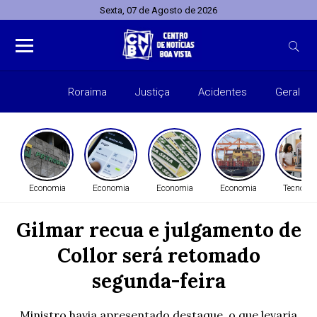
Sexta, 07 de Agosto de 2026
Roraima
Justiça
Acidentes
Geral
Entret
Economia
Economia
Economia
Economia
Tecnolog
Gilmar recua e julgamento de
Collor será retomado
segunda-feira
Ministro havia apresentado destaque, o que levaria