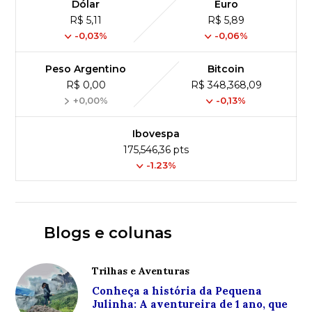
Dólar
Euro
R$ 5,11
R$ 5,89
-0,03%
-0,06%
Peso Argentino
Bitcoin
R$ 0,00
R$ 348,368,09
+0,00%
-0,13%
Ibovespa
175,546,36 pts
-1.23%
Blogs e colunas
Trilhas e Aventuras
Conheça a história da Pequena
Julinha: A aventureira de 1 ano, que