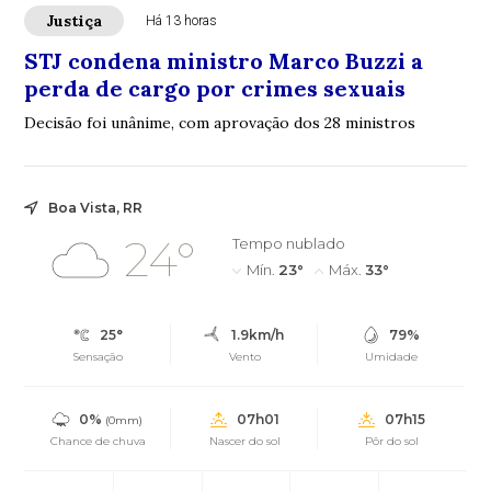
Justiça
Há 13 horas
STJ condena ministro Marco Buzzi a
perda de cargo por crimes sexuais
Decisão foi unânime, com aprovação dos 28 ministros
Boa Vista, RR
24°
Tempo nublado
Mín.
23°
Máx.
33°
25°
1.9km/h
79%
Sensação
Vento
Umidade
0%
07h01
07h15
(0mm)
Chance de chuva
Nascer do sol
Pôr do sol