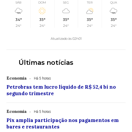
SÁB
DOM
SEG
TER
QUA
34°
35°
35°
35°
35°
24°
24°
24°
24°
24°
Atualizado às 02h01
Últimas notícias
Economia
Há 5 horas
Petrobras tem lucro líquido de R$ 52,4 bi no
segundo trimestre
Economia
Há 5 horas
Pix amplia participação nos pagamentos em
bares e restaurantes