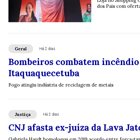
Loja no Shopping 
dos Pais com oferta
Geral
Há 2 dias
Bombeiros combatem incêndio 
Itaquaquecetuba
Fogo atingiu indústria de reciclagem de metais
Justiça
Há 2 dias
CNJ afasta ex-juíza da Lava Jat
Gabriela Hardt homologou em 2019 acordo entre força-tar