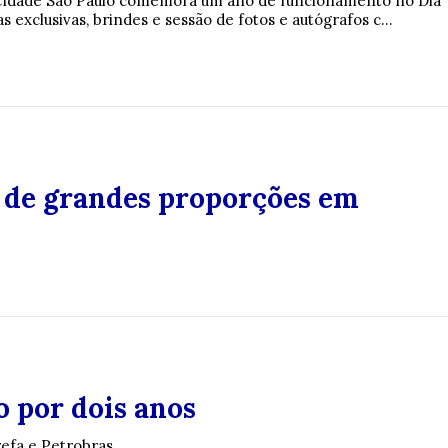
Cidade São Paulo comemora um ano de funcionamento no Dia
s exclusivas, brindes e sessão de fotos e autógrafos c...
de grandes proporções em
o por dois anos
efa e Petrobras