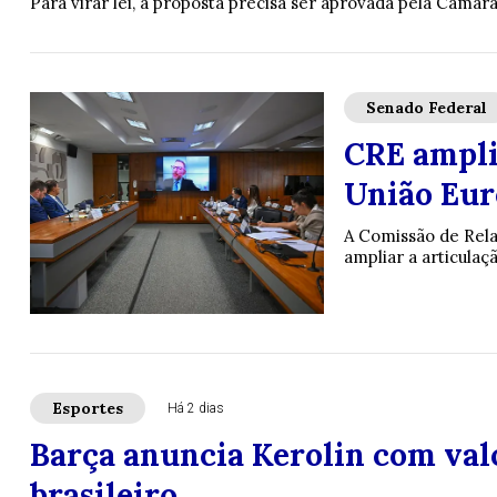
Para virar lei, a proposta precisa ser aprovada pela Câmar
Senado Federal
CRE ampli
União Euro
A Comissão de Rela
ampliar a articulaç
Esportes
Há 2 dias
Barça anuncia Kerolin com val
brasileiro