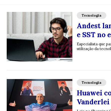
Tecnologia
Andest la
e SST no e
Especialista que pa
utilização da tecn
Tecnologia
Huawei co
Vanderlei