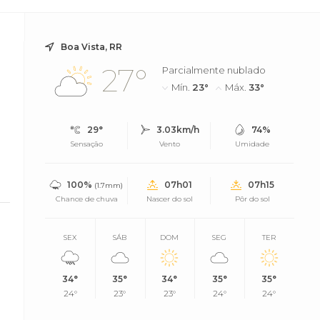
Boa Vista, RR
27°
Parcialmente nublado
Mín.
23°
Máx.
33°
29°
3.03km/h
74%
Sensação
Vento
Umidade
100%
07h01
07h15
(1.7mm)
Chance de chuva
Nascer do sol
Pôr do sol
SEX
SÁB
DOM
SEG
TER
34°
35°
34°
35°
35°
24°
23°
23°
24°
24°