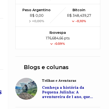
Peso Argentino
Bitcoin
R$ 0,00
R$ 348,439,27
+0,00%
-0,10%
Ibovespa
176,684,66 pts
-0.59%
Blogs e colunas
Trilhas e Aventuras
Conheça a história da
s
Pequena Julinha: A
aventureira de 1 ano, que
conquistou o topo do Monte
Roraima