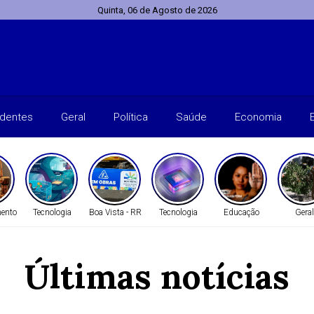
Quinta, 06 de Agosto de 2026
identes
Geral
Política
Saúde
Economia
mento
Tecnologia
Boa Vista - RR
Tecnologia
Educação
Geral
Últimas notícias