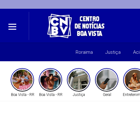
Roraima
Justiça
Ac
Boa Vista - RR
Boa Vista - RR
Justiça
Geral
Entreteni