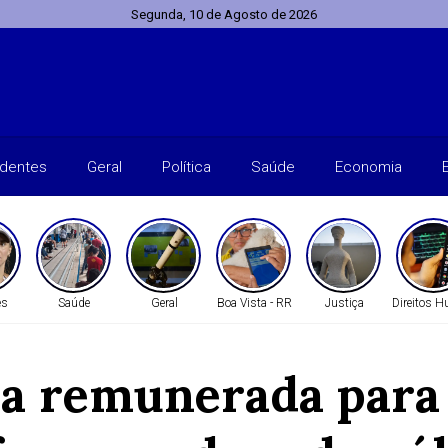
Segunda, 10 de Agosto de 2026
identes
Geral
Política
Saúde
Economia
es
Saúde
Geral
Boa Vista - RR
Justiça
Direitos 
nça remunerada para