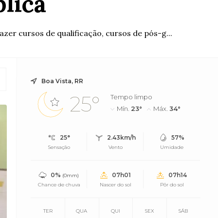
blica
zer cursos de qualificação, cursos de pós-g...
Boa Vista, RR
25°
Tempo limpo
Mín.
23°
Máx.
34°
25°
2.43km/h
57%
Sensação
Vento
Umidade
0%
07h01
07h14
(0mm)
Chance de chuva
Nascer do sol
Pôr do sol
TER
QUA
QUI
SEX
SÁB