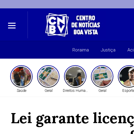
Roraima
Justiça
Ac
Saúde
Geral
Direitos Humanos
Geral
Esport
Lei garante lice