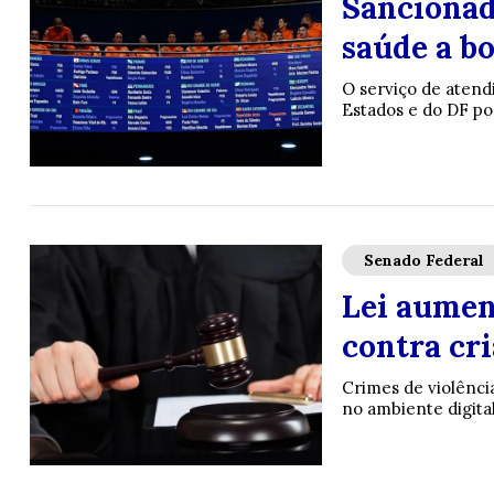
Sancionad
saúde a b
O serviço de atend
Estados e do DF po
Senado Federal
Lei aumen
contra cri
Crimes de violência
no ambiente digital 