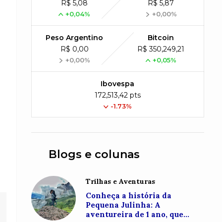
R$ 5,08
R$ 5,87
+0,04%
+0,00%
Peso Argentino
Bitcoin
R$ 0,00
R$ 350,249,21
+0,00%
+0,05%
Ibovespa
172,513,42 pts
-1.73%
Blogs e colunas
Trilhas e Aventuras
Conheça a história da
Pequena Julinha: A
aventureira de 1 ano, que