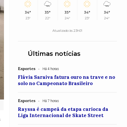
34°
35°
35°
34°
34°
23°
22°
24°
23°
24°
Atualizado às 23h01
Últimas notícias
Esportes
Há 4 horas
Flávia Saraiva fatura ouro na trave e no
solo no Campeonato Brasileiro
Esportes
Há 7 horas
Rayssa é campeã da etapa carioca da
Liga Internacional de Skate Street
s