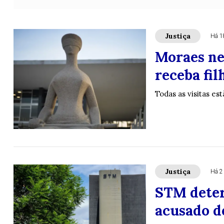
Justiça
Há 1
Moraes ne
receba fil
Todas as visitas es
Justiça
Há 2
STM deter
acusado d