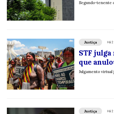
Segundo-tenente o
Justiça
Há 2
STF julga 
que anulo
Julgamento virtual 
Justiça
Há 2