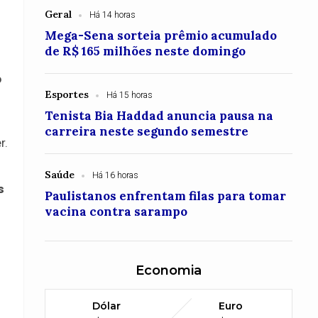
Geral
Há 14 horas
Mega-Sena sorteia prêmio acumulado
de R$ 165 milhões neste domingo
o
Esportes
Há 15 horas
Tenista Bia Haddad anuncia pausa na
carreira neste segundo semestre
r.
Saúde
Há 16 horas
s
Paulistanos enfrentam filas para tomar
vacina contra sarampo
Economia
Dólar
Euro