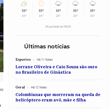
35°
35°
35°
35°
35°
24°
24°
24°
24°
24°
Atualizado às 05h01
Últimas notícias
Esportes
Há 11 horas
Lorrane Oliveira e Caio Souza são ouro
no Brasileiro de Ginástica
Geral
Há 12 horas
no
Colombianas que morreram na queda de
helicóptero eram avó, mãe e filha
e