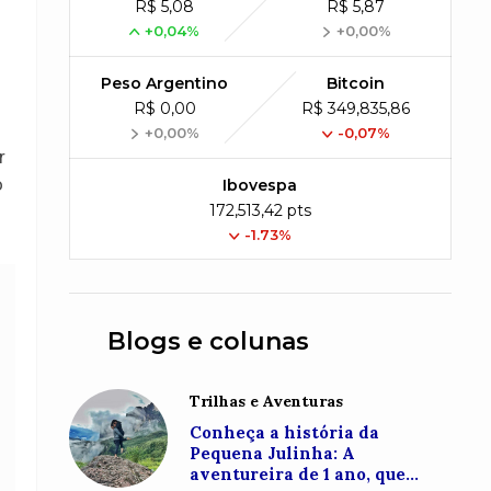
R$ 5,08
R$ 5,87
+0,04%
+0,00%
Peso Argentino
Bitcoin
R$ 0,00
R$ 349,835,86
+0,00%
-0,07%
r
o
Ibovespa
172,513,42 pts
-1.73%
Blogs e colunas
Trilhas e Aventuras
Conheça a história da
Pequena Julinha: A
aventureira de 1 ano, que