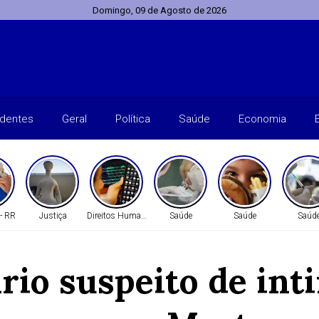
Domingo, 09 de Agosto de 2026
identes
Geral
Política
Saúde
Economia
 - RR
Justiça
Direitos Humanos
Saúde
Saúde
Saúd
io suspeito de inti