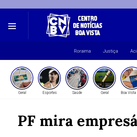
Roraima
Justiça
Ac
Geral
Esportes
Saúde
Geral
Boa Vista
PF mira empresár