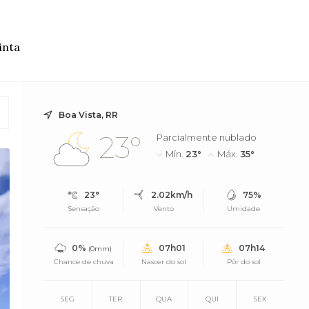
inta
Boa Vista, RR
23°
Parcialmente nublado
Mín.
23°
Máx.
35°
23°
2.02km/h
75%
Sensação
Vento
Umidade
0%
07h01
07h14
(0mm)
Chance de chuva
Nascer do sol
Pôr do sol
SEG
TER
QUA
QUI
SEX