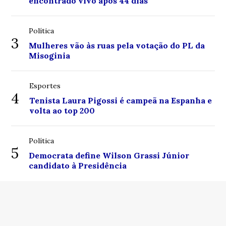
encontrado vivo após 44 dias
Política
3
Mulheres vão às ruas pela votação do PL da
Misoginia
Esportes
4
Tenista Laura Pigossi é campeã na Espanha e
volta ao top 200
Política
5
Democrata define Wilson Grassi Júnior
candidato à Presidência
© Copyright 2026 - Centro de Notícias Boa Vista - Todos
os direitos reservados