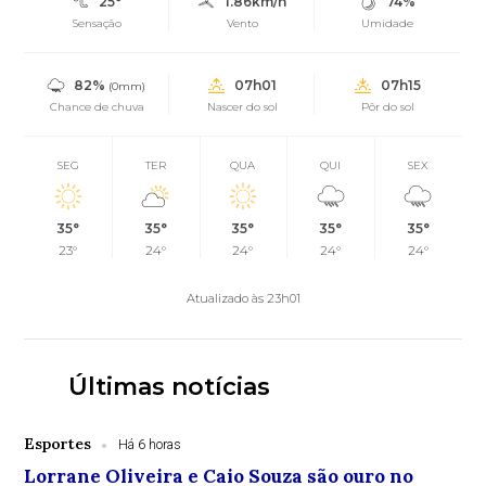
25°
1.86km/h
74%
Sensação
Vento
Umidade
82%
07h01
07h15
(0mm)
Chance de chuva
Nascer do sol
Pôr do sol
SEG
TER
QUA
QUI
SEX
35°
35°
35°
35°
35°
23°
24°
24°
24°
24°
Atualizado às 23h01
Últimas notícias
Esportes
Há 6 horas
Lorrane Oliveira e Caio Souza são ouro no