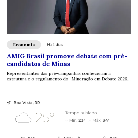
Economia
Há 2 dias
AMIG Brasil promove debate com pré-
candidatos de Minas
Representantes das pré-campanhas conheceram a
estrutura e o regulamento do “Mineração em Debate 2026”,
evento que colocará na agenda eleitoral prop...
Boa Vista, RR
25°
Tempo nublado
Mín.
23°
Máx.
34°