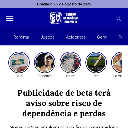
Domingo, 09 de Agosto de 2026
Roraima
Justiça
Acidentes
Geral
Polít
Geral
Esportes
Saúde
Geral
Boa Vista 
Publicidade de bets terá
aviso sobre risco de
dependência e perdas
Novas regras ampliam proteção ao consumidor e