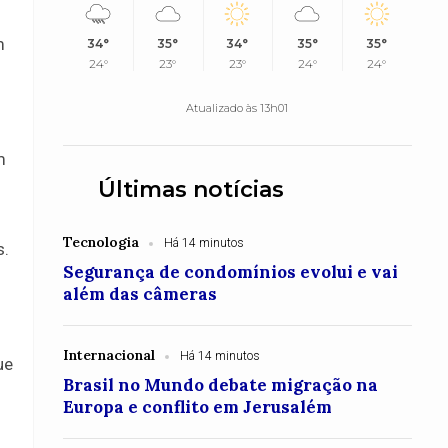
m
34°
35°
34°
35°
35°
24°
23°
23°
24°
24°
Atualizado às 13h01
m
Últimas notícias
Tecnologia
Há 14 minutos
s.
Segurança de condomínios evolui e vai
além das câmeras
Internacional
Há 14 minutos
ue
Brasil no Mundo debate migração na
Europa e conflito em Jerusalém