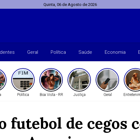
Quinta, 06 de Agosto de 2026
identes
Geral
Política
Saúde
Economia
a
Política
Boa Vista - RR
Justiça
Geral
Entreteni
do futebol de cegos