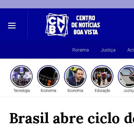
Roraima
Justiça
Ac
Tecnologia
Economia
Economia
Educação
Justiç
Brasil abre ciclo 