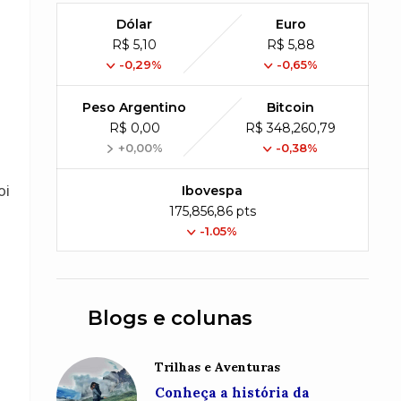
Dólar
Euro
R$ 5,10
R$ 5,88
-0,29%
-0,65%
Peso Argentino
Bitcoin
R$ 0,00
R$ 348,260,79
+0,00%
-0,38%
oi
Ibovespa
175,856,86 pts
-1.05%
Blogs e colunas
Trilhas e Aventuras
Conheça a história da