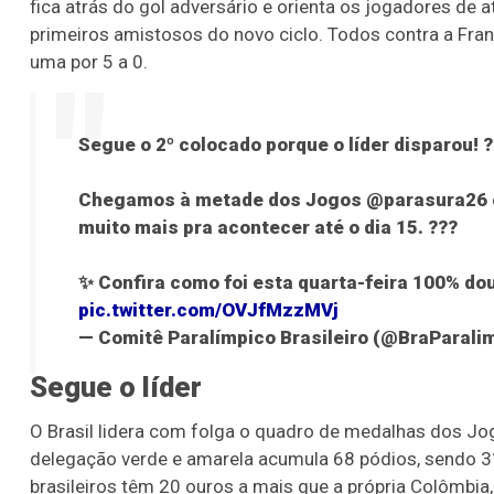
fica atrás do gol adversário e orienta os jogadores de a
primeiros amistosos do novo ciclo. Todos contra a França
uma por 5 a 0.
Segue o 2º colocado porque o líder disparou! ?
Chegamos à metade dos Jogos @parasura26 
muito mais pra acontecer até o dia 15. ???
✨ Confira como foi esta quarta-feira 100% dou
pic.twitter.com/OVJfMzzMVj
— Comitê Paralímpico Brasileiro (@BraParali
Segue o líder
O Brasil lidera com folga o quadro de medalhas dos J
delegação verde e amarela acumula 68 pódios, sendo 31 
brasileiros têm 20 ouros a mais que a própria Colômbia, 