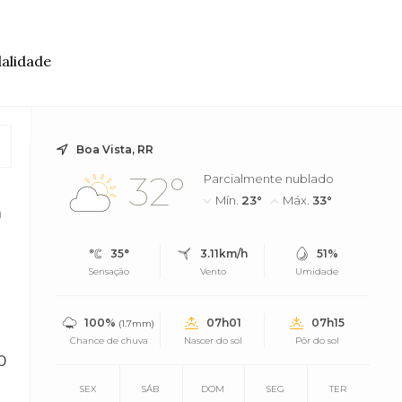
alidade
Boa Vista, RR
32°
Parcialmente nublado
Mín.
23°
Máx.
33°
m
o
35°
3.11km/h
51%
Sensação
Vento
Umidade
100%
07h01
07h15
(1.7mm)
Chance de chuva
Nascer do sol
Pôr do sol
 O
SEX
SÁB
DOM
SEG
TER