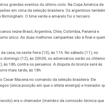
utros grandes eventos do último ciclo. Na Copa América de
mpeões em cima da seleção brasileira. Os argentinos també
e Birmingham. O time verde e amarelo foi o terceiro
anos reúne Brasil, Argentina, Chile, Colômbia, Panamá e
 turno único. As duas melhores campanhas vão à final e que
da casa, na sexta-feira (10), às 11h. No sábado (11), no
o domingo (12), às 20h30, os adversários serão os chileno
), às 18h, contra os peruanos. A disputa do bronze será às
corre mais tarde, às 18h.
o Cesar Macena no comando da seleção brasileira. Ele
cegos (única posição em que o atleta enxerga) e treinador q
hecido) era o chamador (membro da comissão técnica que