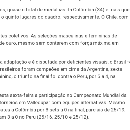
ros, quase o total de medalhas da Colômbia (34) e mais que
 o quinto lugares do quadro, respectivamente. O Chile, com
rtes coletivos. As seleções masculinas e femininas de
tas de ouro, mesmo sem contarem com força máxima em
 adaptação e é disputada por deficientes visuais, o Brasil f
brasileiros foram campeões em cima da Argentina, sexta
o, o triunfo na final foi contra o Peru, por 5 a 4, na
nesta sexta-feira a participação no Campeonato Mundial da
 torneios em Valledupar com equipes alternativas. Mesmo
teu a Colômbia por 3 sets a 0 na final, parciais de 25/19,
ram 3 a 0 no Peru (25/16, 25/10 e 25/12).