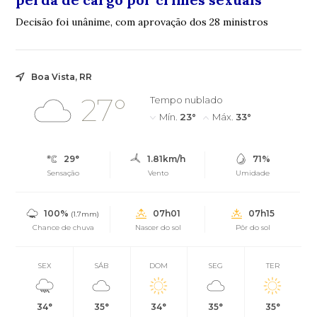
Decisão foi unânime, com aprovação dos 28 ministros
Boa Vista, RR
27°
Tempo nublado
Mín.
23°
Máx.
33°
29°
1.81km/h
71%
Sensação
Vento
Umidade
100%
07h01
07h15
(1.7mm)
Chance de chuva
Nascer do sol
Pôr do sol
SEX
SÁB
DOM
SEG
TER
34°
35°
34°
35°
35°