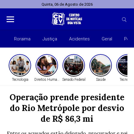
Quinta, 06 de Agosto de 2026
Roraima
Justiça
Acidentes
Geral
Polít
Tecnologia
Direitos Humanos
Senado Federal
Saúde
Tecnolog
Operação prende presidente
do Rio Metrópole por desvio
de R$ 86,3 mi
Entre os acusados estão delegado, procurador e pai