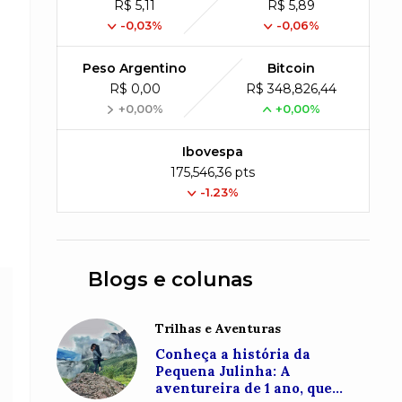
R$ 5,11
R$ 5,89
-0,03%
-0,06%
Peso Argentino
Bitcoin
R$ 0,00
R$ 348,826,44
+0,00%
+0,00%
Ibovespa
175,546,36 pts
-1.23%
Blogs e colunas
Trilhas e Aventuras
Conheça a história da
Pequena Julinha: A
aventureira de 1 ano, que