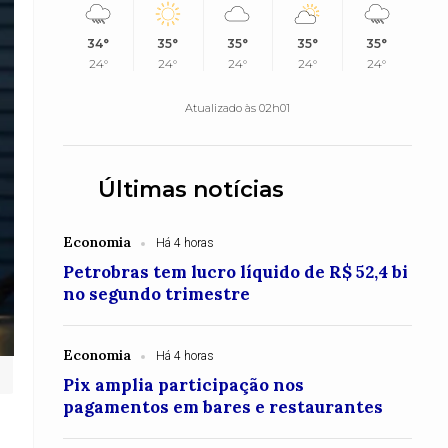
34°
35°
35°
35°
35°
24°
24°
24°
24°
24°
Atualizado às 02h01
Últimas notícias
Economia
Há 4 horas
Petrobras tem lucro líquido de R$ 52,4 bi
no segundo trimestre
Economia
Há 4 horas
Pix amplia participação nos
pagamentos em bares e restaurantes