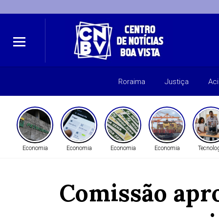
Roraima
Justiça
Ac
Economia
Economia
Economia
Economia
Tecnolo
Comissão apro