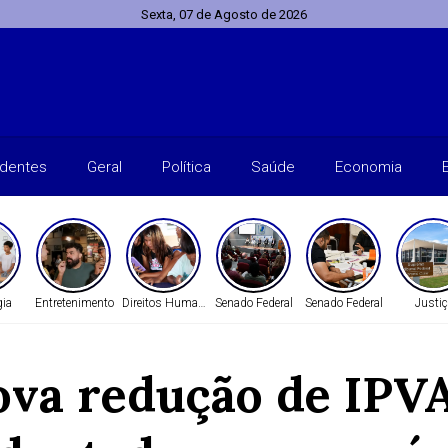
Sexta, 07 de Agosto de 2026
identes
Geral
Política
Saúde
Economia
gia
Entretenimento
Direitos Humanos
Senado Federal
Senado Federal
Justiç
va redução de IPVA