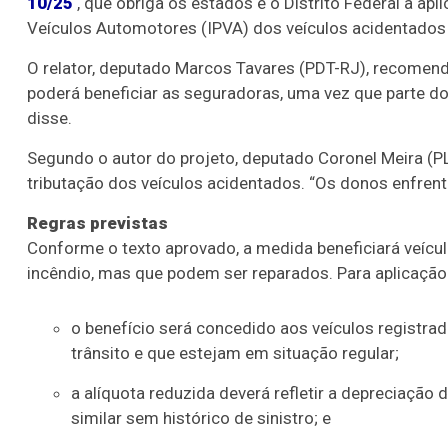
10/25
, que obriga os estados e o Distrito Federal a ap
Veículos Automotores (IPVA) dos veículos acidentados 
O relator, deputado Marcos Tavares (PDT-RJ), recomend
poderá beneficiar as seguradoras, uma vez que parte do
disse.
Segundo o autor do projeto, deputado Coronel Meira (PL
tributação dos veículos acidentados. “Os donos enfrent
Regras previstas
Conforme o texto aprovado, a medida beneficiará veícul
incêndio, mas que podem ser reparados. Para aplicação 
o benefício será concedido aos veículos registra
trânsito e que estejam em situação regular;
a alíquota reduzida deverá refletir a depreciação
similar sem histórico de sinistro; e