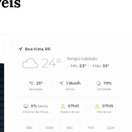
eis
Boa Vista, RR
24°
Tempo nublado
Mín.
23°
Máx.
33°
25°
1.9km/h
79%
Sensação
Vento
Umidade
0%
07h01
07h15
(0mm)
Chance de chuva
Nascer do sol
Pôr do sol
SÁB
DOM
SEG
TER
QUA