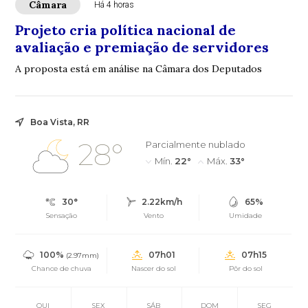
Câmara
Há 4 horas
Projeto cria política nacional de
avaliação e premiação de servidores
A proposta está em análise na Câmara dos Deputados
Boa Vista, RR
28°
Parcialmente nublado
Mín.
22°
Máx.
33°
30°
2.22km/h
65%
Sensação
Vento
Umidade
100%
07h01
07h15
(2.97mm)
Chance de chuva
Nascer do sol
Pôr do sol
QUI
SEX
SÁB
DOM
SEG