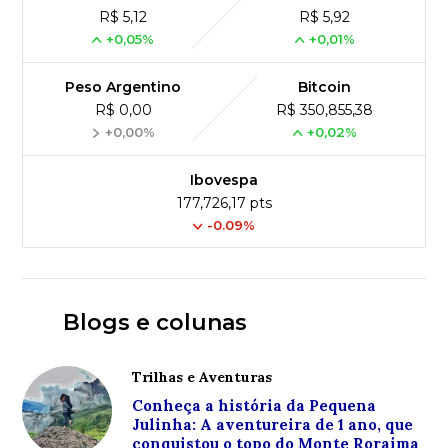
R$ 5,12
R$ 5,92
+0,05%
+0,01%
Peso Argentino
Bitcoin
R$ 0,00
R$ 350,855,38
+0,00%
+0,02%
Ibovespa
177,726,17 pts
-0.09%
Blogs e colunas
Trilhas e Aventuras
Conheça a história da Pequena
Julinha: A aventureira de 1 ano, que
conquistou o topo do Monte Roraima