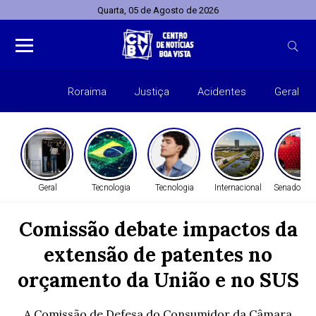
Quarta, 05 de Agosto de 2026
Roraima
Justiça
Acidentes
Geral
Entret
Geral
Tecnologia
Tecnologia
Internacional
Senado Fed
Comissão debate impactos da
extensão de patentes no
orçamento da União e no SUS
A Comissão de Defesa do Consumidor da Câmara