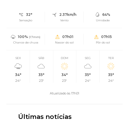
32°
2.37km/h
64%
Sensação
Vento
Umidade
100%
07h01
07h15
(1.7mm)
Chance de chuva
Nascer do sol
Pôr do sol
SEX
SÁB
DOM
SEG
TER
34°
35°
34°
35°
35°
24°
23°
23°
24°
24°
Atualizado às 17h01
Últimas notícias