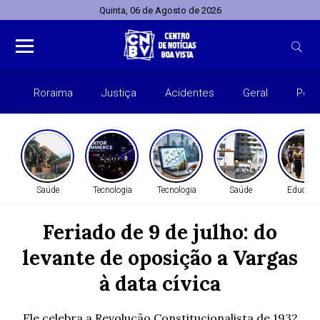
Quinta, 06 de Agosto de 2026
Roraima
Justiça
Acidentes
Geral
Polít
Saúde
Tecnologia
Tecnologia
Saúde
Educaçã
Feriado de 9 de julho: do
levante de oposição a Vargas
à data cívica
Ele celebra a Revolução Constitucionalista de 1932