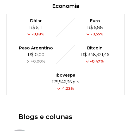
Economia
Dólar
Euro
R$ 5,11
R$ 5,88
-0,18%
-0,55%
Peso Argentino
Bitcoin
R$ 0,00
R$ 348,321,46
+0,00%
-0,47%
Ibovespa
175,546,36 pts
-1.23%
Blogs e colunas