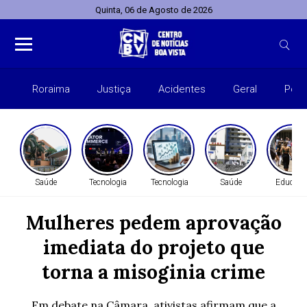
Quinta, 06 de Agosto de 2026
Roraima
Justiça
Acidentes
Geral
Polít
Saúde
Tecnologia
Tecnologia
Saúde
Educaçã
Mulheres pedem aprovação
imediata do projeto que
torna a misoginia crime
Em debate na Câmara, ativistas afirmam que a