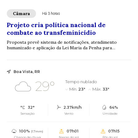
Câmara
Há 3 horas
Projeto cria política nacional de
combate ao transfeminicídio
Proposta prevê sistema de notificações, atendimento
humanizado e aplicação da Lei Maria da Penha para
mulheres trans
Boa Vista, RR
29°
Tempo nublado
Mín.
23°
Máx.
33°
32°
2.37km/h
64%
Sensação
Vento
Umidade
100%
07h01
07h15
(1.7mm)
Chance de chuva
Nascer do sol
Pôr do sol