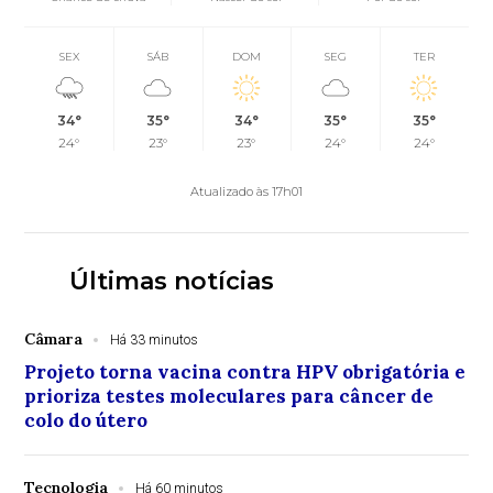
SEX
SÁB
DOM
SEG
TER
34°
35°
34°
35°
35°
24°
23°
23°
24°
24°
Atualizado às 17h01
Últimas notícias
Câmara
Há 33 minutos
Projeto torna vacina contra HPV obrigatória e
prioriza testes moleculares para câncer de
colo do útero
Tecnologia
Há 60 minutos