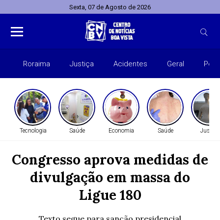
Sexta, 07 de Agosto de 2026
Roraima
Justiça
Acidentes
Geral
Polít
Tecnologia
Saúde
Economia
Saúde
Justiça
Congresso aprova medidas de
divulgação em massa do
Ligue 180
Texto segue para sanção presidencial