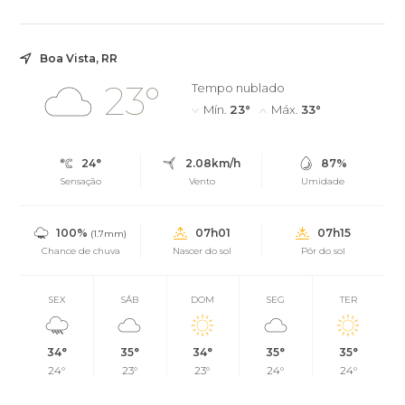
realizado em 4 de outubro e o...
Boa Vista, RR
23°
Tempo nublado
Mín.
23°
Máx.
33°
24°
2.08km/h
87%
Sensação
Vento
Umidade
100%
07h01
07h15
(1.7mm)
Chance de chuva
Nascer do sol
Pôr do sol
SEX
SÁB
DOM
SEG
TER
34°
35°
34°
35°
35°
24°
23°
23°
24°
24°