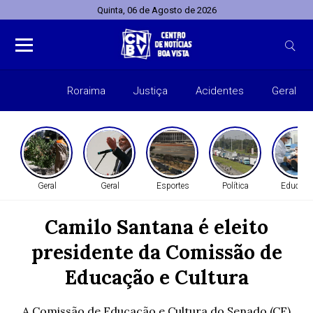
Quinta, 06 de Agosto de 2026
Roraima
Justiça
Acidentes
Geral
Entret
Geral
Geral
Esportes
Política
Educaçã
Camilo Santana é eleito
presidente da Comissão de
Educação e Cultura
A Comissão de Educação e Cultura do Senado (CE)