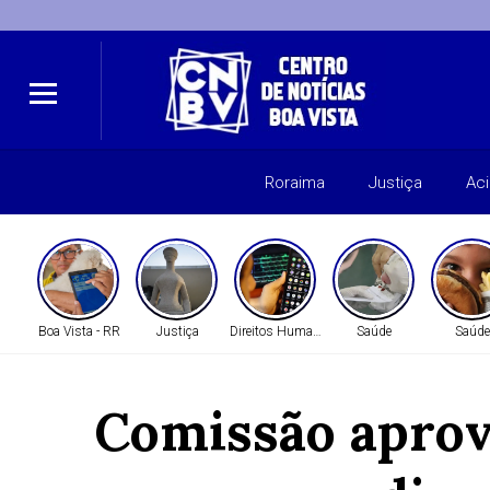
Roraima
Justiça
Ac
Boa Vista - RR
Justiça
Direitos Humanos
Saúde
Saúde
Comissão aprova