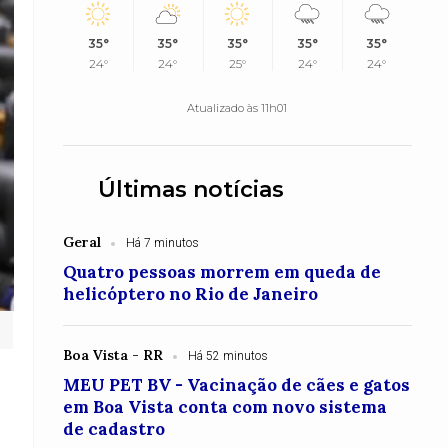
35°
35°
35°
35°
35°
24°
24°
25°
24°
24°
Atualizado às 11h01
Últimas notícias
Geral
Há 7 minutos
Quatro pessoas morrem em queda de
helicóptero no Rio de Janeiro
Boa Vista - RR
Há 52 minutos
MEU PET BV - Vacinação de cães e gatos
em Boa Vista conta com novo sistema
de cadastro