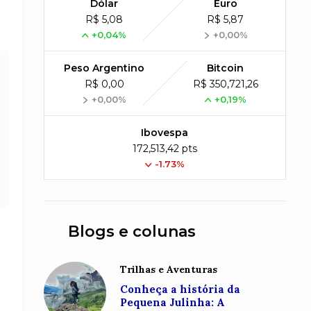
Dólar
Euro
R$ 5,08
R$ 5,87
+0,04%
+0,00%
Peso Argentino
Bitcoin
R$ 0,00
R$ 350,721,26
+0,00%
+0,19%
Ibovespa
172,513,42 pts
-1.73%
Blogs e colunas
Trilhas e Aventuras
Conheça a história da
Pequena Julinha: A