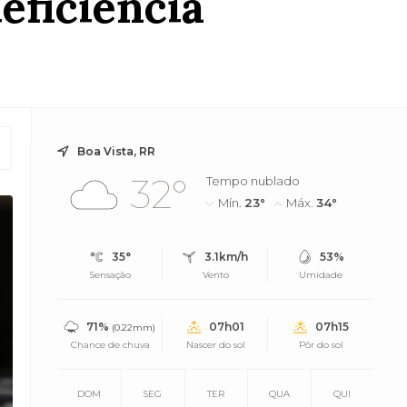
eficiência
Boa Vista, RR
32°
Tempo nublado
Mín.
23°
Máx.
34°
35°
3.1km/h
53%
Sensação
Vento
Umidade
71%
07h01
07h15
(0.22mm)
Chance de chuva
Nascer do sol
Pôr do sol
DOM
SEG
TER
QUA
QUI