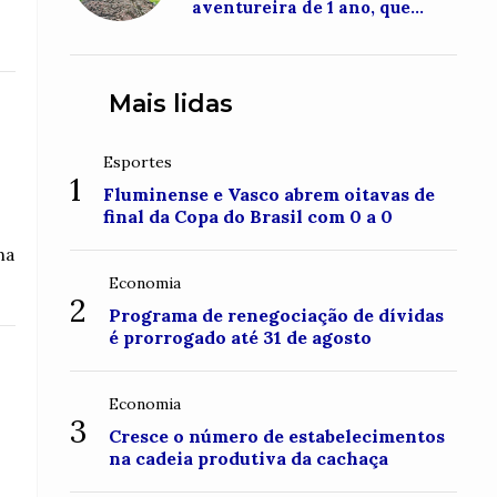
aventureira de 1 ano, que
conquistou o topo do Monte
Roraima
Mais lidas
Esportes
1
Fluminense e Vasco abrem oitavas de
final da Copa do Brasil com 0 a 0
na
Economia
2
Programa de renegociação de dívidas
é prorrogado até 31 de agosto
Economia
3
Cresce o número de estabelecimentos
na cadeia produtiva da cachaça