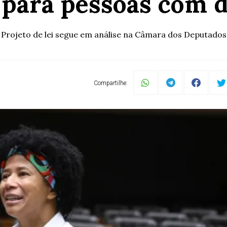
para pessoas com d
Projeto de lei segue em análise na Câmara dos Deputados
Compartilhe: