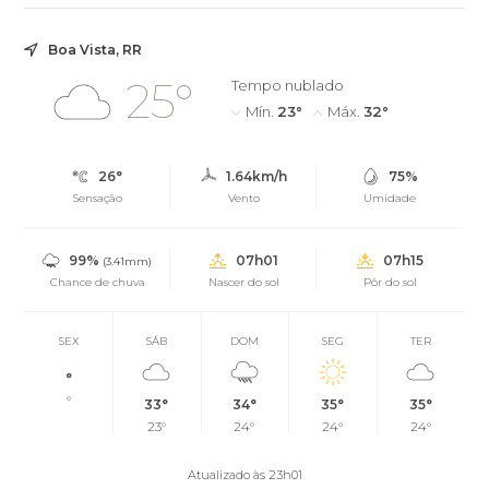
Boa Vista, RR
25°
Tempo nublado
Mín.
23°
Máx.
32°
26°
1.64km/h
75%
Sensação
Vento
Umidade
99%
07h01
07h15
(3.41mm)
Chance de chuva
Nascer do sol
Pôr do sol
SEX
SÁB
DOM
SEG
TER
°
°
33°
34°
35°
35°
23°
24°
24°
24°
Atualizado às 23h01