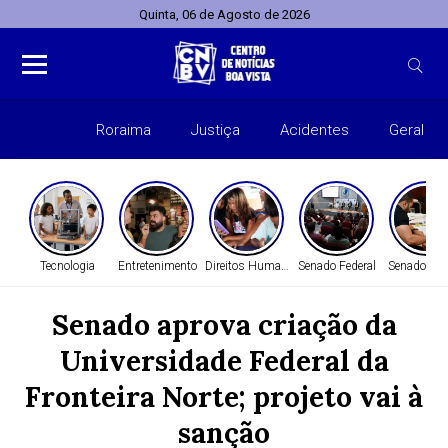
Quinta, 06 de Agosto de 2026
Roraima
Justiça
Acidentes
Geral
Entret
Tecnologia
Entretenimento
Direitos Humanos
Senado Federal
Senado Fed
Senado aprova criação da
Universidade Federal da
Fronteira Norte; projeto vai à
sanção