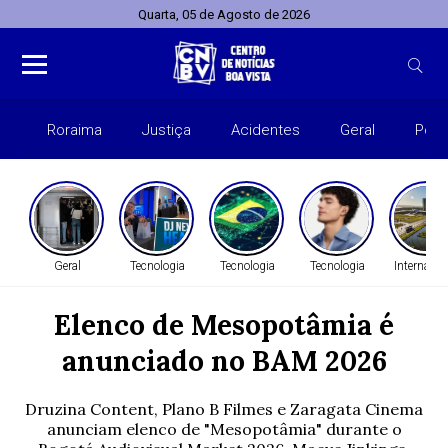
Quarta, 05 de Agosto de 2026
Roraima
Justiça
Acidentes
Geral
Polít
Geral
Tecnologia
Tecnologia
Tecnologia
Internacio
Elenco de Mesopotâmia é
anunciado no BAM 2026
Druzina Content, Plano B Filmes e Zaragata Cinema
anunciam elenco de "Mesopotâmia" durante o