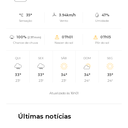
35°
3.94km/h
47%
Sensação
Vento
Umidade
100%
07h01
07h15
(2.97mm)
Chance de chuva
Nascer do sol
Pôr do sol
QUI
SEX
SÁB
DOM
SEG
33°
33°
34°
34°
35°
23°
23°
23°
24°
24°
Atualizado às 16h01
Últimas notícias