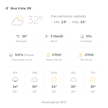
Boa Vista, RR
32°
Parcialmente nublado
Mín.
23°
Máx.
33°
35°
3.11km/h
51%
Sensação
Vento
Umidade
100%
07h01
07h15
(1.7mm)
Chance de chuva
Nascer do sol
Pôr do sol
SEX
SÁB
DOM
SEG
TER
34°
35°
34°
35°
35°
24°
23°
23°
24°
24°
Atualizado às 13h01