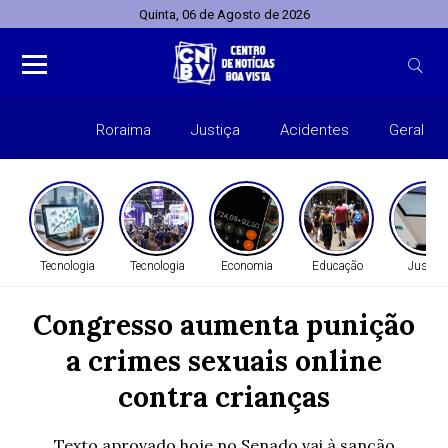
Quinta, 06 de Agosto de 2026
Roraima
Justiça
Acidentes
Geral
Entret
Tecnologia
Tecnologia
Economia
Educação
Justiça
Congresso aumenta punição
a crimes sexuais online
contra crianças
Texto aprovado hoje no Senado vai à sanção