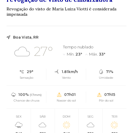
Revogação do visto de Maria Luiza Viotti é considerada
impensada
Boa Vista, RR
27°
Tempo nublado
Mín.
23°
Máx.
33°
29°
1.81km/h
71%
Sensação
Vento
Umidade
100%
07h01
07h15
(1.7mm)
Chance de chuva
Nascer do sol
Pôr do sol
SEX
SÁB
DOM
SEG
TER