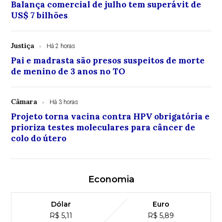
Balança comercial de julho tem superávit de
US$ 7 bilhões
Justiça
Há 2 horas
Pai e madrasta são presos suspeitos de morte
de menino de 3 anos no TO
Câmara
Há 3 horas
Projeto torna vacina contra HPV obrigatória e
prioriza testes moleculares para câncer de
colo do útero
Economia
Dólar
Euro
R$ 5,11
R$ 5,89