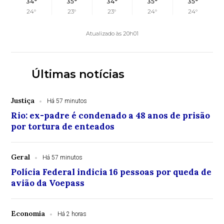
34°
35°
34°
35°
35°
24°
23°
23°
24°
24°
Atualizado às 20h01
Últimas notícias
Justiça
Há 57 minutos
Rio: ex-padre é condenado a 48 anos de prisão
por tortura de enteados
Geral
Há 57 minutos
Polícia Federal indicia 16 pessoas por queda de
avião da Voepass
Economia
Há 2 horas