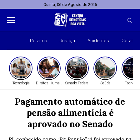
Quinta, 06 de Agosto de 2026
Roraima
Justiça
Acidentes
Geral
Entret
Tecnologia
Direitos Humanos
Senado Federal
Saúde
Tecnolog
Pagamento automático de
pensão alimentícia é
aprovado no Senado
PL conhecido como “Pix Pensão” já foi aprovado na