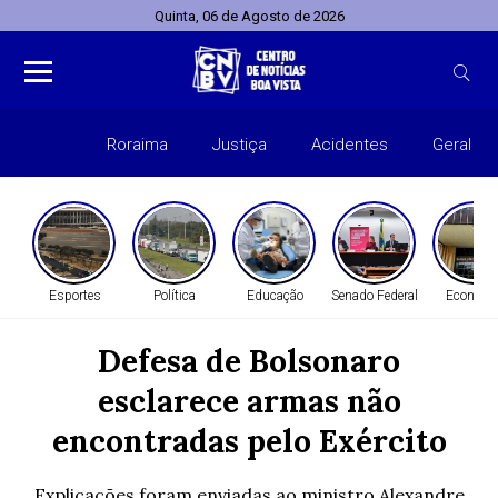
Quinta, 06 de Agosto de 2026
Roraima
Justiça
Acidentes
Geral
Entret
Esportes
Política
Educação
Senado Federal
Economi
Defesa de Bolsonaro
esclarece armas não
encontradas pelo Exército
Explicações foram enviadas ao ministro Alexandre