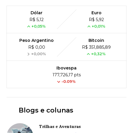
Dólar
Euro
R$ 5,12
R$ 5,92
+0,05%
+0,01%
Peso Argentino
Bitcoin
R$ 0,00
R$ 351,885,89
+0,00%
+0,32%
Ibovespa
177,726,17 pts
-0.09%
Blogs e colunas
Trilhas e Aventuras