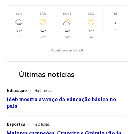
SEX
SÁB
DOM
SEG
TER
°
°
33°
34°
34°
35°
23°
23°
24°
24°
Atualizado às 22h01
Últimas notícias
Educação
Há 2 horas
Ideb mostra avanço da educação básica no
país
Esportes
Há 2 horas
Maiores campeões, Cruzeiro e Grêmio vão às