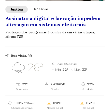
Justiça
Há 14 horas
Assinatura digital e lacração impedem
alteração em sistemas eleitorais
Proteção dos programas é conferida em várias etapas,
afirma TSE
Boa Vista, RR
26°
Chuvas esparsas
Mín.
22°
Máx.
33°
27°
2.42km/h
72%
Sensação
Vento
Umidade
100%
07h01
07h15
(2.97mm)
Chance de chuva
Nascer do sol
Pôr do sol