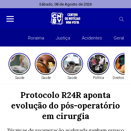
Sábado, 08 de Agosto de 2026
Roraima
Justiça
Acidentes
Geral
Entret
Saúde
Saúde
Saúde
Política
Direitos H
Protocolo R24R aponta
evolução do pós-operatório
em cirurgia
Técnicas de recuperação acelerada ganham espaço