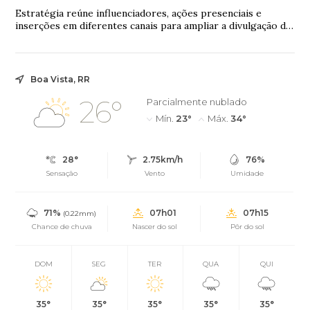
Estratégia reúne influenciadores, ações presenciais e
inserções em diferentes canais para ampliar a divulgação da
linha BIC Flex 3 e da promoção de...
Boa Vista, RR
26°
Parcialmente nublado
Mín.
23°
Máx.
34°
28°
2.75km/h
76%
Sensação
Vento
Umidade
71%
07h01
07h15
(0.22mm)
Chance de chuva
Nascer do sol
Pôr do sol
DOM
SEG
TER
QUA
QUI
35°
35°
35°
35°
35°