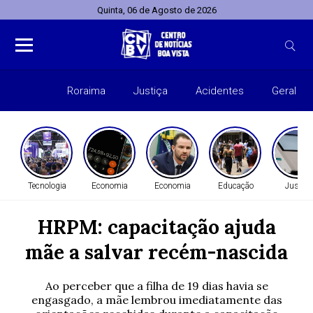
Quinta, 06 de Agosto de 2026
Roraima
Justiça
Acidentes
Geral
Entret
Tecnologia
Economia
Economia
Educação
Justiça
HRPM: capacitação ajuda
mãe a salvar recém-nascida
Ao perceber que a filha de 19 dias havia se
engasgado, a mãe lembrou imediatamente das