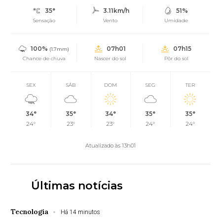
35°
3.11km/h
51%
Sensação
Vento
Umidade
100%
07h01
07h15
(1.7mm)
Chance de chuva
Nascer do sol
Pôr do sol
SEX
SÁB
DOM
SEG
TER
34°
35°
34°
35°
35°
24°
23°
23°
24°
24°
Atualizado às 13h01
Últimas notícias
Tecnologia
Há 14 minutos