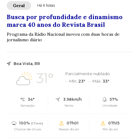
Geral
Há 4 horas
Busca por profundidade e dinamismo
marca 40 anos do Revista Brasil
Programa da Rádio Nacional inovou com duas horas de
jornalismo diário
Boa Vista, RR
31°
Parcialmente nublado
Mín.
23°
Máx.
33°
34°
3.98km/h
57%
Sensação
Vento
Umidade
100%
07h01
07h15
(1.7mm)
Chance de chuva
Nascer do sol
Pôr do sol