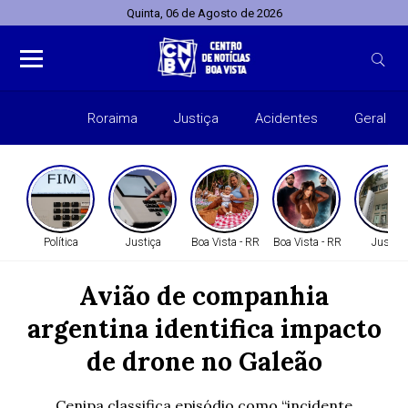
Quinta, 06 de Agosto de 2026
Roraima
Justiça
Acidentes
Geral
Entret
Política
Justiça
Boa Vista - RR
Boa Vista - RR
Justiça
Avião de companhia
argentina identifica impacto
de drone no Galeão
Cenipa classifica episódio como “incidente