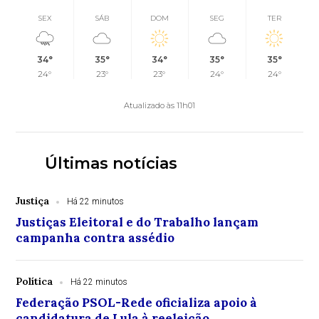
SEX
SÁB
DOM
SEG
TER
34°
35°
34°
35°
35°
24°
23°
23°
24°
24°
Atualizado às 11h01
Últimas notícias
Justiça
Há 22 minutos
Justiças Eleitoral e do Trabalho lançam
campanha contra assédio
Política
Há 22 minutos
Federação PSOL-Rede oficializa apoio à
candidatura de Lula à reeleição