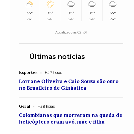
35°
35°
35°
35°
35°
24°
24°
24°
24°
24°
Atualizado às 02h01
Últimas notícias
Esportes
Há 7 horas
Lorrane Oliveira e Caio Souza são ouro
no Brasileiro de Ginástica
Geral
Há 8 horas
Colombianas que morreram na queda de
helicóptero eram avó, mãe e filha