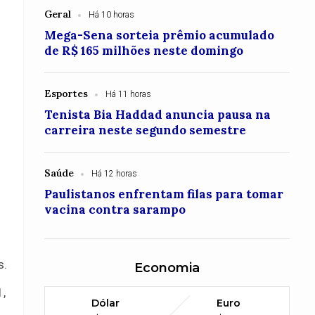
Geral
Há 10 horas
Mega-Sena sorteia prêmio acumulado
de R$ 165 milhões neste domingo
Esportes
Há 11 horas
Tenista Bia Haddad anuncia pausa na
carreira neste segundo semestre
Saúde
Há 12 horas
Paulistanos enfrentam filas para tomar
vacina contra sarampo
s.
Economia
1,
Dólar
Euro