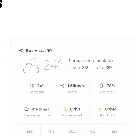
s
Boa Vista, RR
24°
Parcialmente nublado
Mín.
23°
Máx.
35°
24°
1.61km/h
78%
Sensação
Vento
Umidade
s
0%
07h01
07h14
(0mm)
Chance de chuva
Nascer do sol
Pôr do sol
SEG
TER
QUA
QUI
SEX