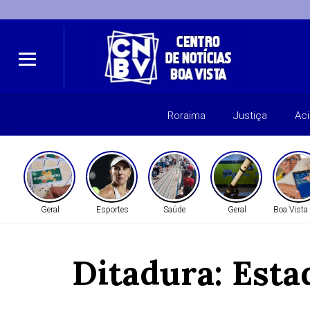
Roraima
Justiça
Ac
Geral
Esportes
Saúde
Geral
Boa Vista
Ditadura: Esta