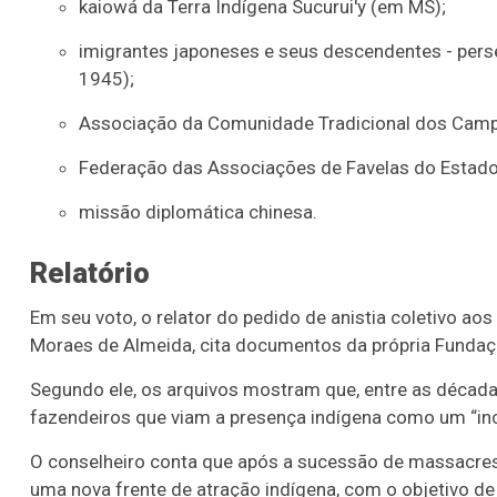
kaiowá da Terra Indígena Sucurui'y (em MS);
imigrantes japoneses e seus descendentes - per
1945);
Associação da Comunidade Tradicional dos Campo
Federação das Associações de Favelas do Estado 
missão diplomática chinesa.
Relatório
Em seu voto, o relator do pedido de anistia coletivo ao
Moraes de Almeida, cita documentos da própria Fundaçã
Segundo ele, os arquivos mostram que, entre as década
fazendeiros que viam a presença indígena como um “in
O conselheiro conta que após a sucessão de massacres p
uma nova frente de atração indígena, com o objetivo de 