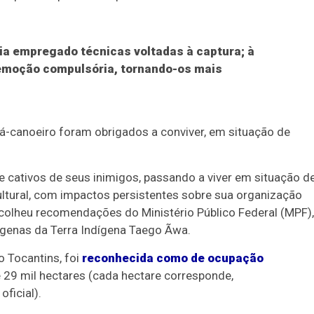
ria empregado técnicas voltadas à captura; à
 remoção compulsória, tornando-os mais
vá-canoeiro foram obrigados a conviver, em situação de
 cativos de seus inimigos, passando a viver em situação d
cultural, com impactos persistentes sobre sua organização
 acolheu recomendações do Ministério Público Federal (MPF),
ígenas da Terra Indígena Taego Ãwa.
o Tocantins, foi
reconhecida como de ocupação
 29 mil hectares (cada hectare corresponde,
ficial).