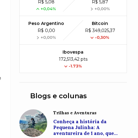
R$ 5,08
R$ 5,87
+0,04%
+0,00%
Peso Argentino
Bitcoin
R$ 0,00
R$ 349,025,37
+0,00%
-0,30%
Ibovespa
172,513,42 pts
-1.73%
e
Blogs e colunas
Trilhas e Aventuras
Conheça a história da
Pequena Julinha: A
aventureira de 1 ano, que