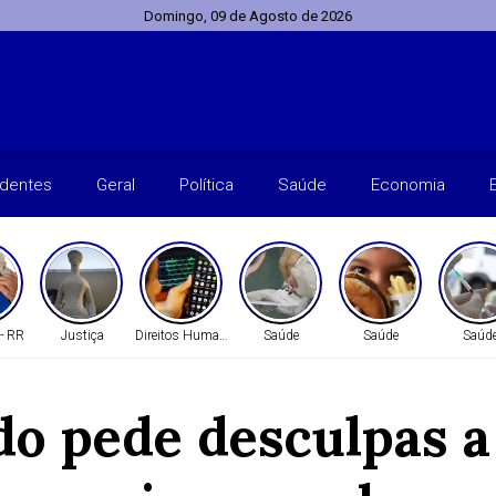
Domingo, 09 de Agosto de 2026
identes
Geral
Política
Saúde
Economia
 - RR
Justiça
Direitos Humanos
Saúde
Saúde
Saúd
do pede desculpas a