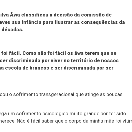
ilva Ãwa classificou a decisão da comissão de
reveu sua infância para ilustrar as consequências da
á décadas.
 foi fácil. Como não foi fácil os âwa terem que se
ser discriminada por viver no território de nossos
a escola de brancos e ser discriminada por ser
cou o sofrimento transgeracional que atinge as poucas
rega um sofrimento psicológico muito grande por ter sido
merece. Não é fácil saber que o corpo da minha mãe foi víti