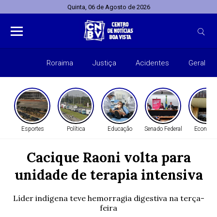
Quinta, 06 de Agosto de 2026
Roraima
Justiça
Acidentes
Geral
Entret
Esportes
Política
Educação
Senado Federal
Economi
Cacique Raoni volta para
unidade de terapia intensiva
Líder indígena teve hemorragia digestiva na terça-
feira