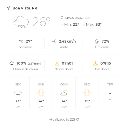
Boa Vista, RR
26°
Chuvas esparsas
Mín.
22°
Máx.
33°
27°
2.42km/h
72%
Sensação
Vento
Umidade
100%
07h01
07h15
(2.97mm)
Chance de chuva
Nascer do sol
Pôr do sol
SEX
SÁB
DOM
SEG
TER
°
°
33°
34°
34°
35°
23°
23°
24°
24°
Atualizado às 22h01