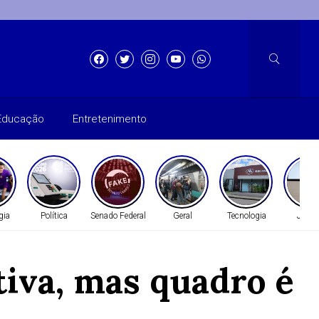
Educação
Entretenimento
gia
Política
Senado Federal
Geral
Tecnologia
Justi
iva, mas quadro é