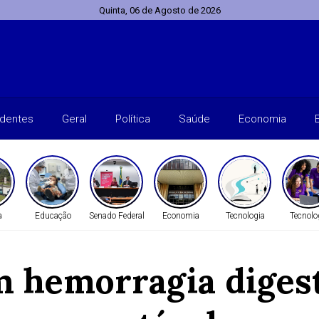
Quinta, 06 de Agosto de 2026
identes
Geral
Política
Saúde
Economia
a
Educação
Senado Federal
Economia
Tecnologia
Tecnolo
m hemorragia digest