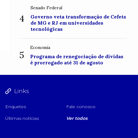
Senado Federal
4
Governo veta transformação de Cefets
de MG e RJ em universidades
tecnológicas
Economia
5
Programa de renegociação de dívidas
é prorrogado até 31 de agosto
Links
Enquetes
Fale conosco
Últimas notícias
Ver todos