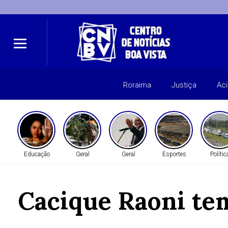
Roraima
Justiça
Ac
Educação
Geral
Geral
Esportes
Polític
Cacique Raoni te