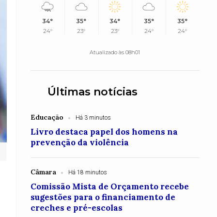
34°
35°
34°
35°
35°
24°
23°
23°
24°
24°
Atualizado às 08h01
Últimas notícias
Educação
Há 3 minutos
Livro destaca papel dos homens na
prevenção da violência
Câmara
Há 18 minutos
Comissão Mista de Orçamento recebe
sugestões para o financiamento de
creches e pré-escolas