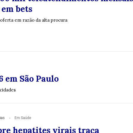
 em bets
 oferta em razão da alta procura
6 em São Paulo
 cidades
ias
Em Saúde
re hepatites virais traça