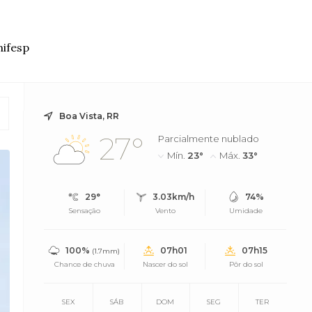
nifesp
Boa Vista, RR
27°
Parcialmente nublado
Mín.
23°
Máx.
33°
29°
3.03km/h
74%
Sensação
Vento
Umidade
100%
07h01
07h15
(1.7mm)
Chance de chuva
Nascer do sol
Pôr do sol
SEX
SÁB
DOM
SEG
TER