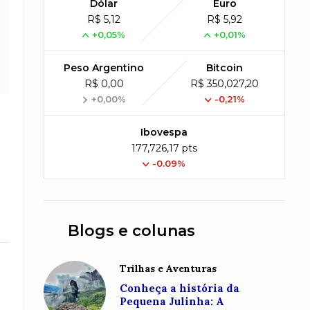
Dólar
Euro
R$ 5,12
R$ 5,92
+0,05%
+0,01%
Peso Argentino
Bitcoin
R$ 0,00
R$ 350,027,20
+0,00%
-0,21%
Ibovespa
177,726,17 pts
-0.09%
Blogs e colunas
Trilhas e Aventuras
Conheça a história da
s
Pequena Julinha: A