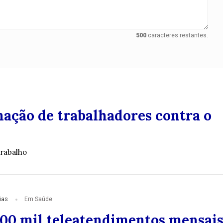
500
caracteres restantes.
nação de trabalhadores contra o
rabalho
ias
Em Saúde
100 mil teleatendimentos mensai