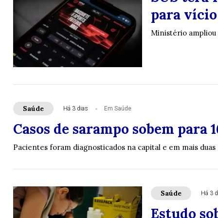
para vício
Ministério ampliou
Saúde
Há 3 dias
Em Saúde
Casos de sarampo sobem para 1
Pacientes foram diagnosticados na capital e em mais duas
Saúde
Há 3 d
Estudo sob