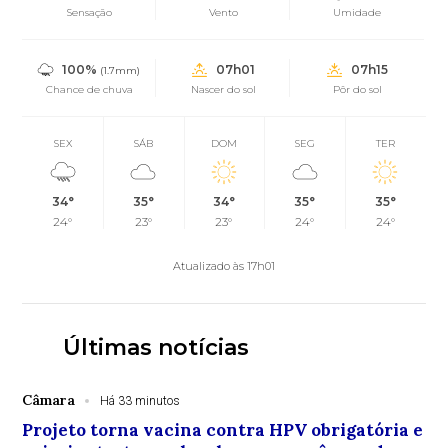
Sensação
Vento
Umidade
100%
07h01
07h15
(1.7mm)
Chance de chuva
Nascer do sol
Pôr do sol
SEX
SÁB
DOM
SEG
TER
34°
35°
34°
35°
35°
24°
23°
23°
24°
24°
Atualizado às 17h01
Últimas notícias
Câmara
Há 33 minutos
Projeto torna vacina contra HPV obrigatória e