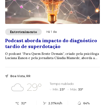
Entretenimento
Há 1 dia
Podcast aborda impacto do diagnóstico
tardio de superdotação
O podcast “Para Quem Sente Demais”, criado pela psicóloga
Luciana Zanon e pela jornalista Cláudia Mamede, aborda a
exaustão emocional, o sentimento...
Boa Vista, RR
29°
Tempo nublado
Mín.
23°
Máx.
33°
32°
2.37km/h
64%