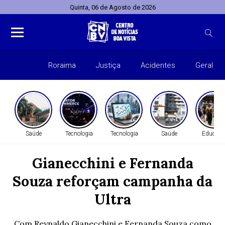
Quinta, 06 de Agosto de 2026
Roraima
Justiça
Acidentes
Geral
Entret
Saúde
Tecnologia
Tecnologia
Saúde
Educaçã
Gianecchini e Fernanda
Souza reforçam campanha da
Ultra
Com Reynaldo Gianecchini e Fernanda Souza como