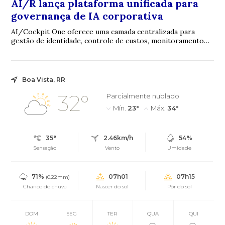
AI/R lança plataforma unificada para
governança de IA corporativa
AI/Cockpit One oferece uma camada centralizada para
gestão de identidade, controle de custos, monitoramento
de uso e governança operacional sobre o...
Boa Vista, RR
32°
Parcialmente nublado
Mín.
23°
Máx.
34°
35°
2.46km/h
54%
Sensação
Vento
Umidade
71%
07h01
07h15
(0.22mm)
Chance de chuva
Nascer do sol
Pôr do sol
DOM
SEG
TER
QUA
QUI