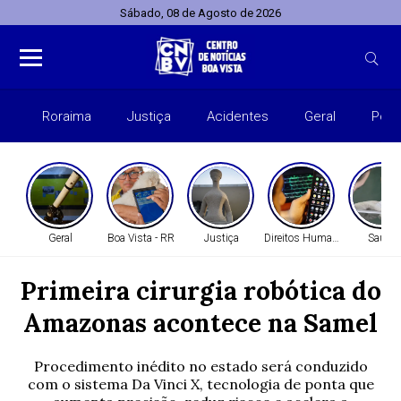
Sábado, 08 de Agosto de 2026
Roraima
Justiça
Acidentes
Geral
Polít
Geral
Boa Vista - RR
Justiça
Direitos Humanos
Saúde
Primeira cirurgia robótica do
Amazonas acontece na Samel
Procedimento inédito no estado será conduzido
com o sistema Da Vinci X, tecnologia de ponta que