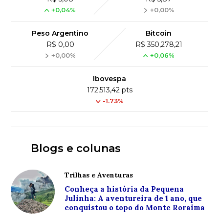
+0,04%
+0,00%
Peso Argentino
Bitcoin
R$ 0,00
R$ 350,278,21
+0,00%
+0,06%
Ibovespa
172,513,42 pts
-1.73%
Blogs e colunas
Trilhas e Aventuras
Conheça a história da Pequena
Julinha: A aventureira de 1 ano, que
conquistou o topo do Monte Roraima