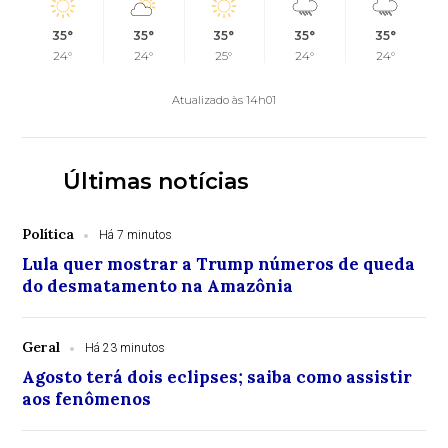
35°
35°
35°
35°
35°
24°
24°
25°
24°
24°
Atualizado às 14h01
Últimas notícias
Política
Há 7 minutos
Lula quer mostrar a Trump números de queda
do desmatamento na Amazônia
Geral
Há 23 minutos
Agosto terá dois eclipses; saiba como assistir
aos fenômenos