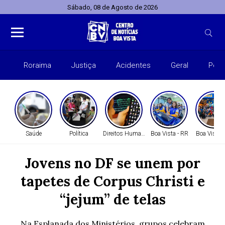
Sábado, 08 de Agosto de 2026
Roraima
Justiça
Acidentes
Geral
Polít
Saúde
Política
Direitos Humanos
Boa Vista - RR
Boa Vista 
Jovens no DF se unem por
tapetes de Corpus Christi e
“jejum” de telas
Na Esplanada dos Ministérios, grupos celebram