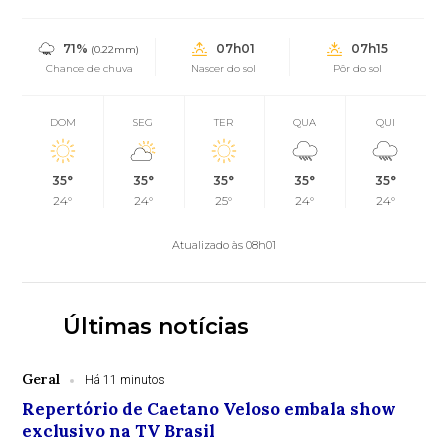
71%
07h01
07h15
(0.22mm)
Chance de chuva
Nascer do sol
Pôr do sol
DOM
SEG
TER
QUA
QUI
35°
35°
35°
35°
35°
24°
24°
25°
24°
24°
Atualizado às 08h01
Últimas notícias
Geral
Há 11 minutos
Repertório de Caetano Veloso embala show
exclusivo na TV Brasil