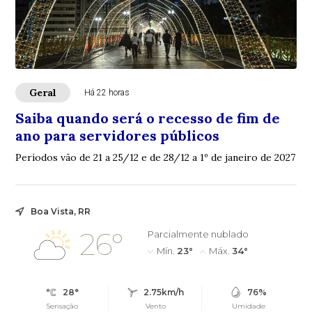
Geral
Há 22 horas
Saiba quando será o recesso de fim de
ano para servidores públicos
Períodos vão de 21 a 25/12 e de 28/12 a 1º de janeiro de 2027
Boa Vista, RR
26°
Parcialmente nublado
Mín.
23°
Máx.
34°
28°
2.75km/h
76%
Sensação
Vento
Umidade