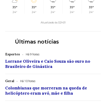
35°
35°
35°
35°
35°
24°
24°
24°
24°
24°
Atualizado às 02h01
Últimas notícias
Esportes
Há 9 horas
Lorrane Oliveira e Caio Souza são ouro no
Brasileiro de Ginástica
Geral
Há 10 horas
Colombianas que morreram na queda de
helicóptero eram avó, mãe e filha