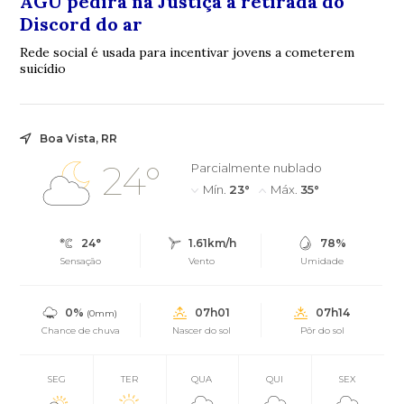
AGU pedirá na Justiça a retirada do
Discord do ar
Rede social é usada para incentivar jovens a cometerem
suicídio
Boa Vista, RR
24°
Parcialmente nublado
Mín.
23°
Máx.
35°
24°
1.61km/h
78%
Sensação
Vento
Umidade
0%
07h01
07h14
(0mm)
Chance de chuva
Nascer do sol
Pôr do sol
SEG
TER
QUA
QUI
SEX