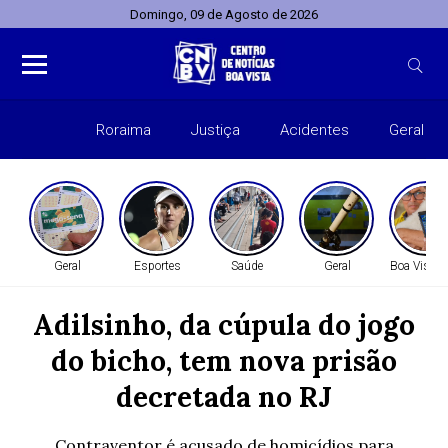
Domingo, 09 de Agosto de 2026
Roraima
Justiça
Acidentes
Geral
Entret
Geral
Esportes
Saúde
Geral
Boa Vista 
Adilsinho, da cúpula do jogo
do bicho, tem nova prisão
decretada no RJ
Contraventor é acusado de homicídios para