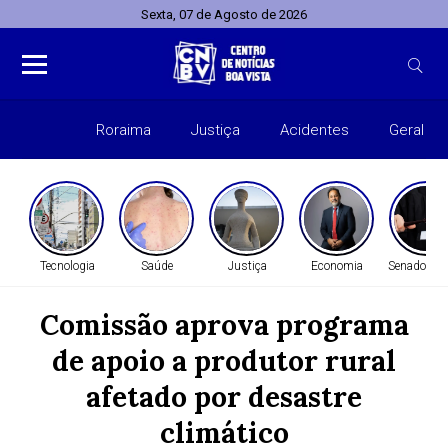
Sexta, 07 de Agosto de 2026
Roraima
Justiça
Acidentes
Geral
Entret
Tecnologia
Saúde
Justiça
Economia
Senado Fed
Comissão aprova programa
de apoio a produtor rural
afetado por desastre
climático