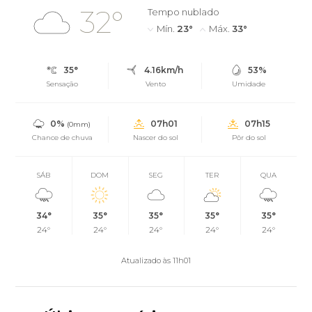
32°
Tempo nublado
Mín.
23°
Máx.
33°
35°
4.16km/h
53%
Sensação
Vento
Umidade
0%
07h01
07h15
(0mm)
Chance de chuva
Nascer do sol
Pôr do sol
SÁB
DOM
SEG
TER
QUA
34°
35°
35°
35°
35°
24°
24°
24°
24°
24°
Atualizado às 11h01