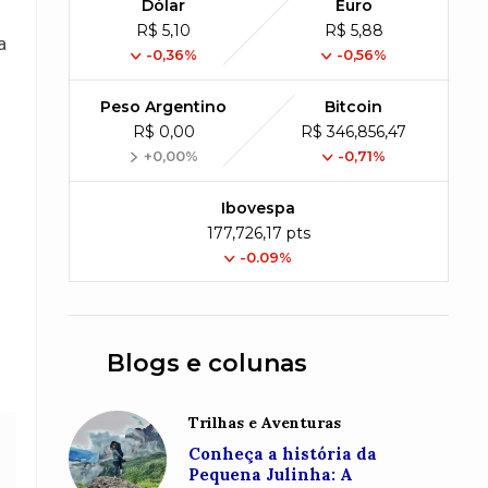
Dólar
Euro
R$ 5,10
R$ 5,88
a
-0,36%
-0,56%
Peso Argentino
Bitcoin
R$ 0,00
R$ 346,856,47
+0,00%
-0,71%
Ibovespa
177,726,17 pts
-0.09%
Blogs e colunas
Trilhas e Aventuras
Conheça a história da
Pequena Julinha: A