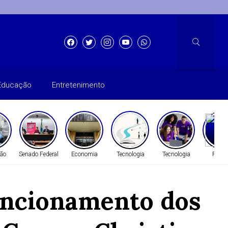
Educação
Entretenimento
ão
Senado Federal
Economia
Tecnologia
Tecnologia
Políti
uncionamento dos