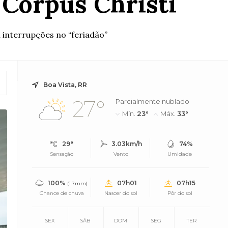
 Corpus Christi
 interrupções no “feriadão”
Boa Vista, RR
27°
Parcialmente nublado
Mín.
23°
Máx.
33°
29°
3.03km/h
74%
Sensação
Vento
Umidade
100%
07h01
07h15
(1.7mm)
Chance de chuva
Nascer do sol
Pôr do sol
SEX
SÁB
DOM
SEG
TER