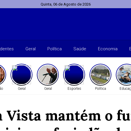
Quinta, 06 de Agosto de 2026
identes
Geral
Política
Saúde
Economia
ão
Geral
Geral
Esportes
Política
Educaç
oa Vista mantém o f