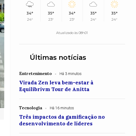
34°
35°
34°
35°
35°
24°
23°
23°
24°
24°
Atualizado às 08h01
Últimas notícias
Entretenimento
Há 3 minutos
Virada Zen leva bem-estar à
Equilibrivm Tour de Anitta
Tecnologia
Há 16 minutos
Três impactos da gamificação no
desenvolvimento de líderes