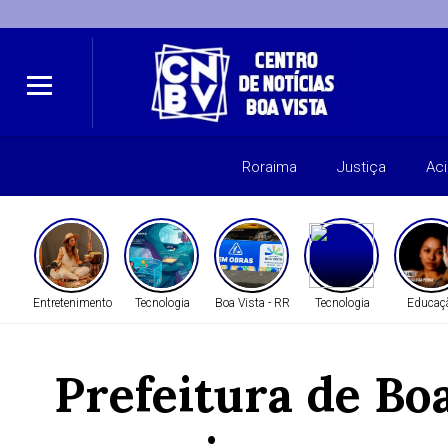
Roraima
Justiça
Ac
Entretenimento
Tecnologia
Boa Vista - RR
Tecnologia
Educaç
Prefeitura de B