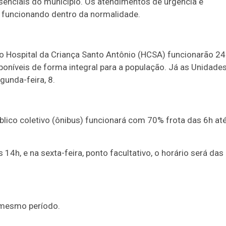
enciais do município. Os atendimentos de urgência e
ão funcionando dentro da normalidade.
o Hospital da Criança Santo Antônio (HCSA) funcionarão 24
oníveis de forma integral para a população. Já as Unidade
unda-feira, 8.
úblico coletivo (ônibus) funcionará com 70% frota das 6h at
s 14h, e na sexta-feira, ponto facultativo, o horário será das
o mesmo período.