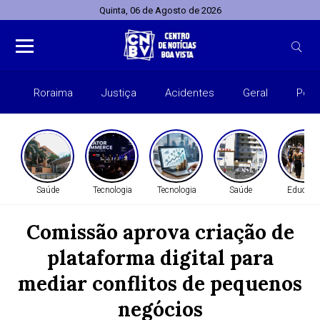
Quinta, 06 de Agosto de 2026
Roraima
Justiça
Acidentes
Geral
Polít
Saúde
Tecnologia
Tecnologia
Saúde
Educaçã
Comissão aprova criação de
plataforma digital para
mediar conflitos de pequenos
negócios