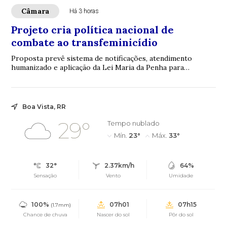
Câmara
Há 3 horas
Projeto cria política nacional de
combate ao transfeminicídio
Proposta prevê sistema de notificações, atendimento
humanizado e aplicação da Lei Maria da Penha para
mulheres trans
Boa Vista, RR
29°
Tempo nublado
Mín.
23°
Máx.
33°
32°
2.37km/h
64%
Sensação
Vento
Umidade
100%
07h01
07h15
(1.7mm)
Chance de chuva
Nascer do sol
Pôr do sol