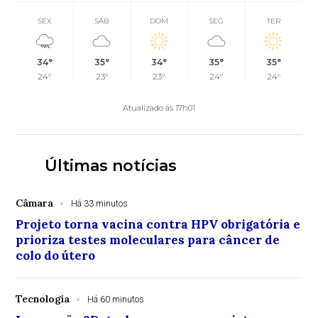
SEX
SÁB
DOM
SEG
TER
34°
35°
34°
35°
35°
24°
23°
23°
24°
24°
Atualizado às 17h01
Últimas notícias
Câmara
Há 33 minutos
Projeto torna vacina contra HPV obrigatória e
prioriza testes moleculares para câncer de
colo do útero
Tecnologia
Há 60 minutos