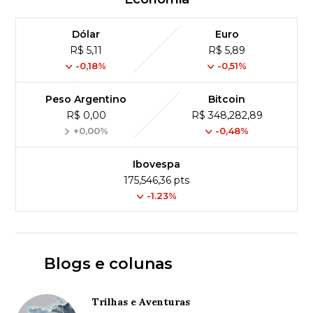
Dólar
Euro
R$ 5,11
R$ 5,89
-0,18%
-0,51%
Peso Argentino
Bitcoin
R$ 0,00
R$ 348,282,89
+0,00%
-0,48%
Ibovespa
175,546,36 pts
-1.23%
Blogs e colunas
Trilhas e Aventuras