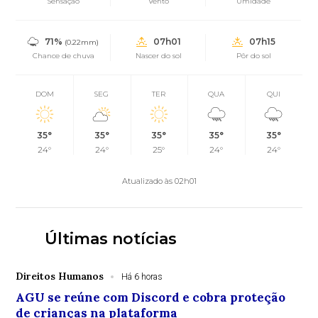
Sensação
Vento
Umidade
71%
07h01
07h15
(0.22mm)
Chance de chuva
Nascer do sol
Pôr do sol
DOM
SEG
TER
QUA
QUI
35°
35°
35°
35°
35°
24°
24°
25°
24°
24°
Atualizado às 02h01
Últimas notícias
Direitos Humanos
Há 6 horas
AGU se reúne com Discord e cobra proteção
de crianças na plataforma