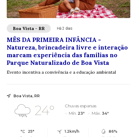
Boa Vista - RR
Há 2 dias
MÊS DA PRIMEIRA INFÂNCIA -
Natureza, brincadeira livre e interação
marcam experiência das famílias no
Parque Naturalizado de Boa Vista
Evento incentiva a convivência e a educação ambiental
Boa Vista, RR
24°
Chuvas esparsas
Mín.
23°
Máx.
34°
25°
1.2km/h
86%