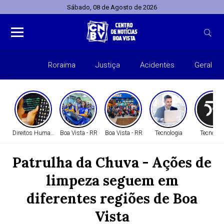
Sábado, 08 de Agosto de 2026
Roraima
Justiça
Acidentes
Geral
Entret
Direitos Humanos
Boa Vista - RR
Boa Vista - RR
Tecnologia
Tecnolog
Patrulha da Chuva - Ações de
limpeza seguem em
diferentes regiões de Boa
Vista