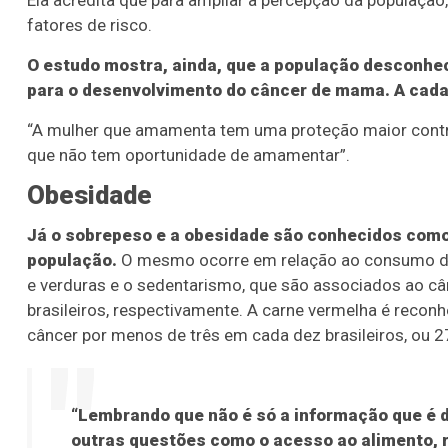
Ela acredita que para ampliar a percepção da populaçã
fatores de risco.
O estudo mostra, ainda, que a população desconhec
para o desenvolvimento do câncer de mama. A cada
“A mulher que amamenta tem uma proteção maior con
que não tem oportunidade de amamentar”.
Obesidade
Já o sobrepeso e a obesidade são conhecidos como 
população.
O mesmo ocorre em relação ao consumo de b
e verduras e o sedentarismo, que são associados ao c
brasileiros, respectivamente. A carne vermelha é reco
câncer por menos de três em cada dez brasileiros, ou 2
“Lembrando que não é só a informação que é 
outras questões como o acesso ao alimento, r