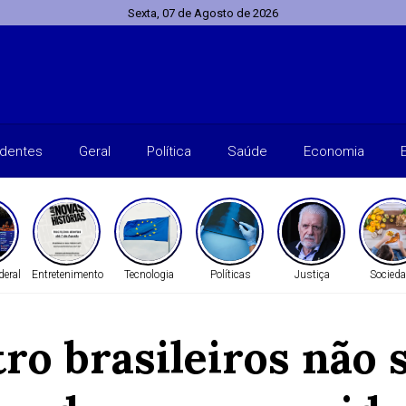
Sexta, 07 de Agosto de 2026
identes
Geral
Política
Saúde
Economia
deral
Entretenimento
Tecnologia
Políticas
Justiça
Socied
o brasileiros não 