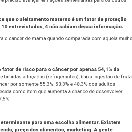
o, é preciso avançar em ações semelhantes para os outros
e que o aleitamento materno é um fator de proteção
 10 entrevistados, 4 não sabiam dessa informação.
tra o câncer de mama quando comparada com aquela mulhe
fator de risco para o câncer por apenas 54,1% da
ebidas adoçadas (refrigerantes), baixa ingestão de fruta
âncer por somente 55,3%, 53,3% e 48,3% dos adultos
nhecida como item que aumenta a chance de desenvolver
7,5%.
determinante para uma escolha alimentar. Existem
enda, preço dos alimentos, marketing. A gente