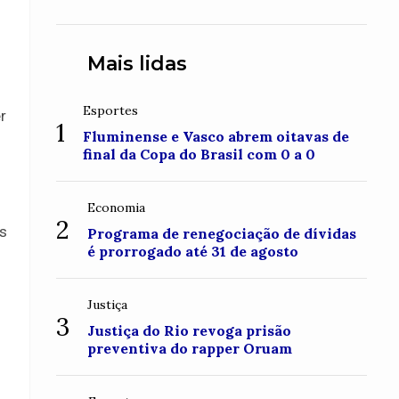
conquistou o topo do Monte
Roraima
Mais lidas
Esportes
r
1
Fluminense e Vasco abrem oitavas de
final da Copa do Brasil com 0 a 0
Economia
2
s
Programa de renegociação de dívidas
é prorrogado até 31 de agosto
Justiça
3
Justiça do Rio revoga prisão
preventiva do rapper Oruam