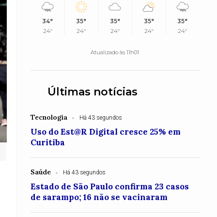
34°
35°
35°
35°
35°
24°
24°
24°
24°
24°
Atualizado às 11h01
Últimas notícias
Tecnologia
Há 43 segundos
Uso do Est@R Digital cresce 25% em
Curitiba
Saúde
Há 43 segundos
Estado de São Paulo confirma 23 casos
de sarampo; 16 não se vacinaram