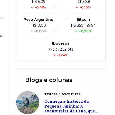
R$ 5,09
R$ 5,88
-0,41%
-0,16%
a
or
Peso Argentino
Bitcoin
R$ 0,00
R$ 350,149,94
+0,00%
+0,76%
as
Ibovespa
173,372,52 pts
-1.24%
Blogs e colunas
Trilhas e Aventuras
Conheça a história da
Pequena Julinha: A
aventureira de 1 ano, que