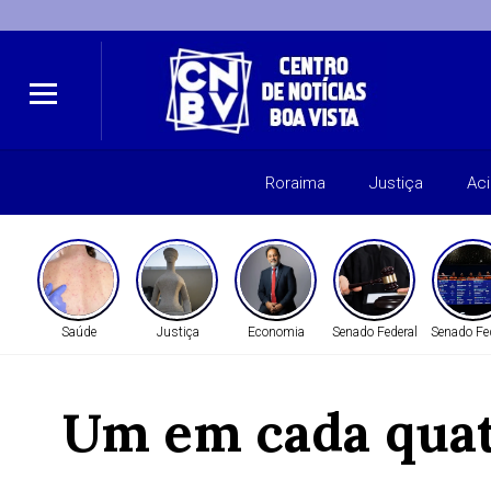
Roraima
Justiça
Ac
Saúde
Justiça
Economia
Senado Federal
Senado Fe
Um em cada quatr