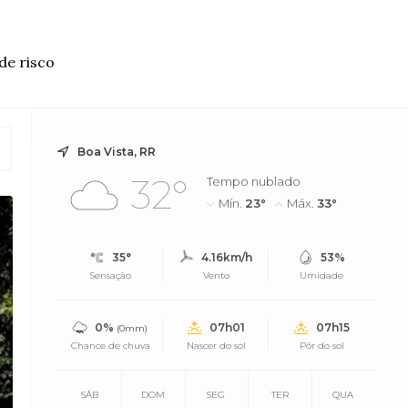
de risco
Boa Vista, RR
32°
Tempo nublado
Mín.
23°
Máx.
33°
35°
4.16km/h
53%
Sensação
Vento
Umidade
0%
07h01
07h15
(0mm)
Chance de chuva
Nascer do sol
Pôr do sol
SÁB
DOM
SEG
TER
QUA