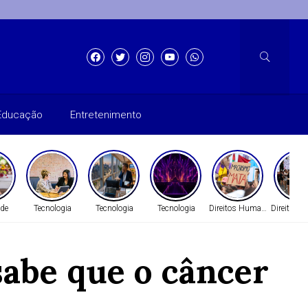
Educação
Entretenimento
ade
Tecnologia
Tecnologia
Tecnologia
Direitos Humanos
Direitos 
sabe que o câncer