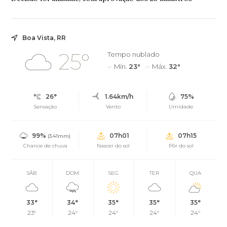
Boa Vista, RR
25°
Tempo nublado
Mín.
23°
Máx.
32°
26°
1.64km/h
75%
Sensação
Vento
Umidade
99%
07h01
07h15
(3.41mm)
Chance de chuva
Nascer do sol
Pôr do sol
SÁB
DOM
SEG
TER
QUA
33°
34°
35°
35°
35°
23°
24°
24°
24°
24°