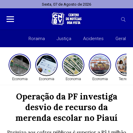
Sexta, 07 de Agosto de 2026
Roraima
Justiça
Acidentes
Geral
Entret
Economia
Economia
Economia
Economia
Tecnolog
Operação da PF investiga
desvio de recurso da
merenda escolar no Piauí
Prejuízo aos cofres públicos é superior a R$ 1 milhão