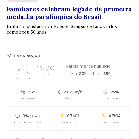
Familiares celebram legado de primeira
medalha paralímpica do Brasil
Prata conquistada por Robson Sampaio e Luiz Carlos
completou 50 anos
Boa Vista, RR
23°
Parcialmente nublado
Mín.
23°
Máx.
35°
23°
2.02km/h
75%
Sensação
Vento
Umidade
0%
07h01
07h14
(0mm)
Chance de chuva
Nascer do sol
Pôr do sol
SEG
TER
QUA
QUI
SEX