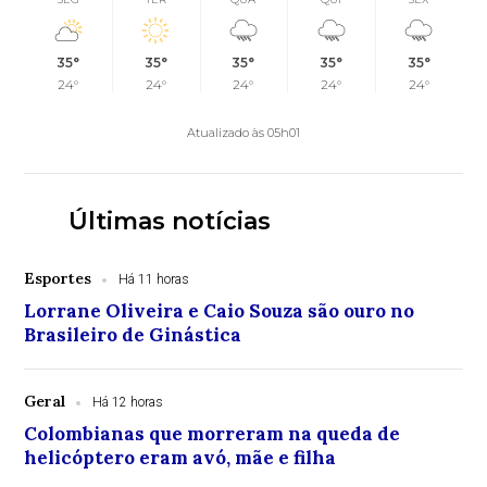
35°
35°
35°
35°
35°
24°
24°
24°
24°
24°
Atualizado às 05h01
Últimas notícias
Esportes
Há 11 horas
Lorrane Oliveira e Caio Souza são ouro no
Brasileiro de Ginástica
Geral
Há 12 horas
Colombianas que morreram na queda de
helicóptero eram avó, mãe e filha