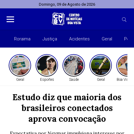
Domingo, 09 de Agosto de 2026
Roraima
Justiça
Acidentes
Geral
Polít
Geral
Esportes
Saúde
Geral
Boa Vista 
Estudo diz que maioria dos
brasileiros conectados
aprova convocação
Expectativa por Neymar impulsiona interesse por