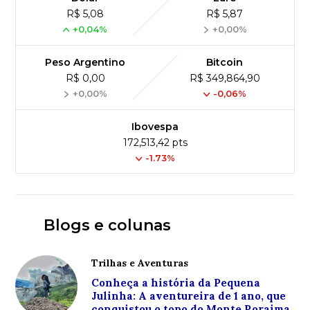
R$ 5,08
R$ 5,87
+0,04%
+0,00%
Peso Argentino
Bitcoin
R$ 0,00
R$ 349,864,90
+0,00%
-0,06%
Ibovespa
172,513,42 pts
-1.73%
Blogs e colunas
Trilhas e Aventuras
Conheça a história da Pequena
Julinha: A aventureira de 1 ano, que
conquistou o topo do Monte Roraima