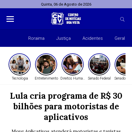
Quinta, 06 de Agosto de 2026
Roraima
Justiça
Acidentes
Geral
Entret
Tecnologia
Entretenimento
Direitos Humanos
Senado Federal
Senado Fed
Lula cria programa de R$ 30
bilhões para motoristas de
aplicativos
Move Aplicativos atenderá motoristas e taxistas