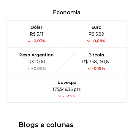
Economia
Dólar
Euro
R$ 5,11
R$ 5,89
-0,03%
-0,06%
Peso Argentino
Bitcoin
R$ 0,00
R$ 348,160,81
+0,00%
-0,19%
Ibovespa
175,546,36 pts
-1.23%
Blogs e colunas