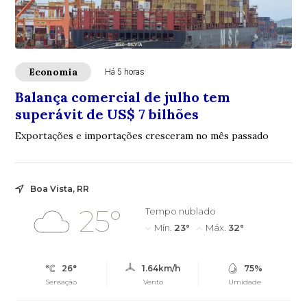
Economia
Há 5 horas
Balança comercial de julho tem
superávit de US$ 7 bilhões
Exportações e importações cresceram no mês passado
Boa Vista, RR
25°
Tempo nublado
Mín.
23°
Máx.
32°
26°
1.64km/h
75%
Sensação
Vento
Umidade