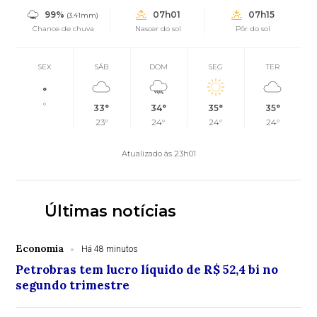
99%
07h01
07h15
(3.41mm)
Chance de chuva
Nascer do sol
Pôr do sol
SEX
SÁB
DOM
SEG
TER
°
°
33°
34°
35°
35°
23°
24°
24°
24°
Atualizado às 23h01
Últimas notícias
Economia
Há 48 minutos
Petrobras tem lucro líquido de R$ 52,4 bi no
segundo trimestre