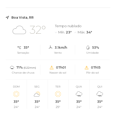
inteligência artificial (IA), p...
Boa Vista, RR
32°
Tempo nublado
Mín.
23°
Máx.
34°
35°
3.1km/h
53%
Sensação
Vento
Umidade
71%
07h01
07h15
(0.22mm)
Chance de chuva
Nascer do sol
Pôr do sol
DOM
SEG
TER
QUA
QUI
35°
35°
35°
35°
35°
24°
24°
25°
24°
24°