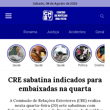
Sábado, 08 de Agosto de 2026
Roraima
Justiça
Acidentes
Geral
Entret
Saúde
Saúde
Saúde
Política
Direitos H
CRE sabatina indicados para
embaixadas na quarta
A Comissão de Relações Exteriores (CRE) realiza
nesta quarta-feira (20) sete sabatinas com