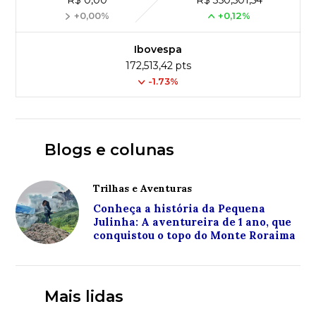
R$ 0,00
R$ 350,501,54
+0,00%
+0,12%
Ibovespa
172,513,42 pts
-1.73%
Blogs e colunas
Trilhas e Aventuras
Conheça a história da Pequena
Julinha: A aventureira de 1 ano, que
conquistou o topo do Monte Roraima
Mais lidas