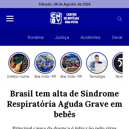
Sábado, 08 de Agosto de 2026
Roraima
Justiça
Acidentes
Geral
Entret
Direitos Humanos
Boa Vista - RR
Boa Vista - RR
Tecnologia
Tecnolog
Brasil tem alta de Síndrome
Respiratória Aguda Grave em
bebês
Principal causa da doença é infecção pelo vírus