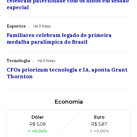
celebram paternidade com os filhos em sessão
especial
Esportes
Há 9 horas
Familiares celebram legado de primeira
medalha paralímpica do Brasil
Tecnologia
Há 9 horas
CFOs priorizam tecnologia e IA, aponta Grant
Thornton
Economia
Dólar
Euro
R$ 5,08
R$ 5,87
+0,04%
+0,00%