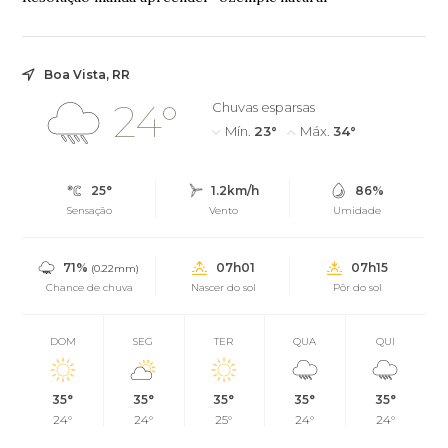
Boa Vista, RR
24°
Chuvas esparsas
Mín.
23°
Máx.
34°
25°
1.2km/h
86%
Sensação
Vento
Umidade
71%
07h01
07h15
(0.22mm)
Chance de chuva
Nascer do sol
Pôr do sol
DOM
SEG
TER
QUA
QUI
35°
35°
35°
35°
35°
24°
24°
25°
24°
24°