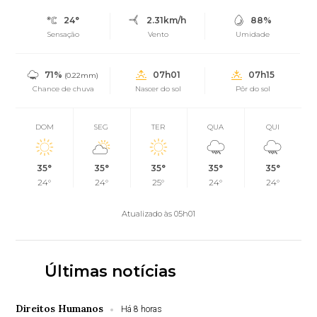
24°
2.31km/h
88%
Sensação
Vento
Umidade
71%
07h01
07h15
(0.22mm)
Chance de chuva
Nascer do sol
Pôr do sol
DOM
SEG
TER
QUA
QUI
35°
35°
35°
35°
35°
24°
24°
25°
24°
24°
Atualizado às 05h01
Últimas notícias
Direitos Humanos
Há 8 horas