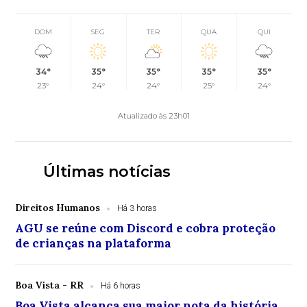
DOM
SEG
TER
QUA
QUI
34°
35°
35°
35°
35°
23°
24°
24°
25°
24°
Atualizado às 23h01
Últimas notícias
Direitos Humanos
Há 3 horas
AGU se reúne com Discord e cobra proteção
de crianças na plataforma
Boa Vista - RR
Há 6 horas
Boa Vista alcança sua maior nota da história