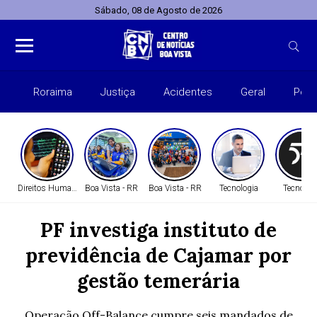
Sábado, 08 de Agosto de 2026
Roraima
Justiça
Acidentes
Geral
Polít
Direitos Humanos
Boa Vista - RR
Boa Vista - RR
Tecnologia
Tecnolog
PF investiga instituto de
previdência de Cajamar por
gestão temerária
Operação Off-Balance cumpre seis mandados de