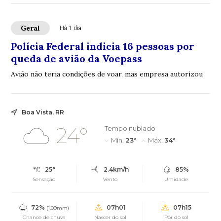
Geral
Há 1 dia
Polícia Federal indicia 16 pessoas por
queda de avião da Voepass
Avião não teria condições de voar, mas empresa autorizou
Boa Vista, RR
24°
Tempo nublado
Mín.
23°
Máx.
34°
25°
2.4km/h
85%
Sensação
Vento
Umidade
72%
07h01
07h15
(1.09mm)
Chance de chuva
Nascer do sol
Pôr do sol