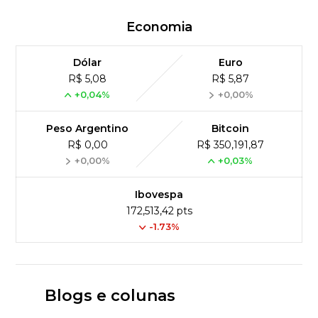
Economia
Dólar
Euro
R$ 5,08
R$ 5,87
+0,04%
+0,00%
Peso Argentino
Bitcoin
R$ 0,00
R$ 350,191,87
+0,00%
+0,03%
Ibovespa
172,513,42 pts
-1.73%
Blogs e colunas