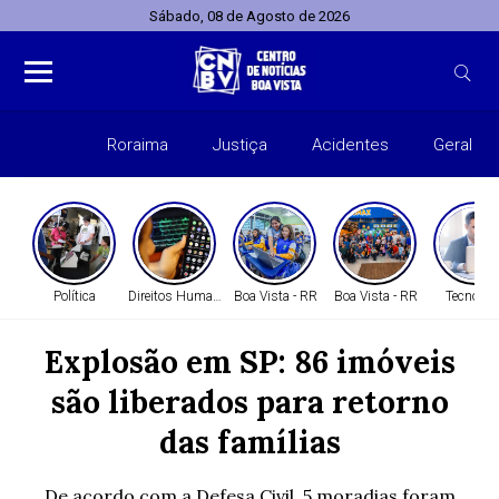
Sábado, 08 de Agosto de 2026
Roraima
Justiça
Acidentes
Geral
Entret
Política
Direitos Humanos
Boa Vista - RR
Boa Vista - RR
Tecnolog
Explosão em SP: 86 imóveis
são liberados para retorno
das famílias
De acordo com a Defesa Civil, 5 moradias foram