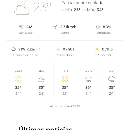
23°
Parcialmente nublado
Mín.
23°
Máx.
34°
24°
2.31km/h
88%
Sensação
Vento
Umidade
71%
07h01
07h15
(0.22mm)
Chance de chuva
Nascer do sol
Pôr do sol
DOM
SEG
TER
QUA
QUI
35°
35°
35°
35°
35°
24°
24°
25°
24°
24°
Atualizado às 05h01
Últimas notícias