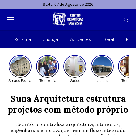
Sexta, 07 de Agosto de 2026
Roraima
Justiça
Acidentes
Geral
Polít
Senado Federal
Tecnologia
Saúde
Justiça
Tecnolog
Suna Arquitetura estrutura
projetos com método próprio
Escritório centraliza arquitetura, interiores,
engenharias e aprovações em um fluxo integrado