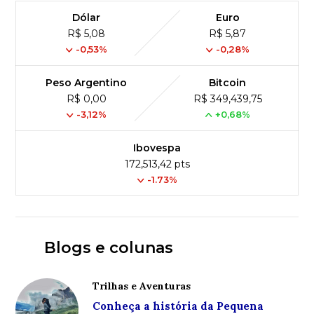
Dólar
Euro
R$ 5,08
R$ 5,87
-0,53%
-0,28%
Peso Argentino
Bitcoin
R$ 0,00
R$ 349,439,75
-3,12%
+0,68%
Ibovespa
172,513,42 pts
-1.73%
Blogs e colunas
Trilhas e Aventuras
Conheça a história da Pequena