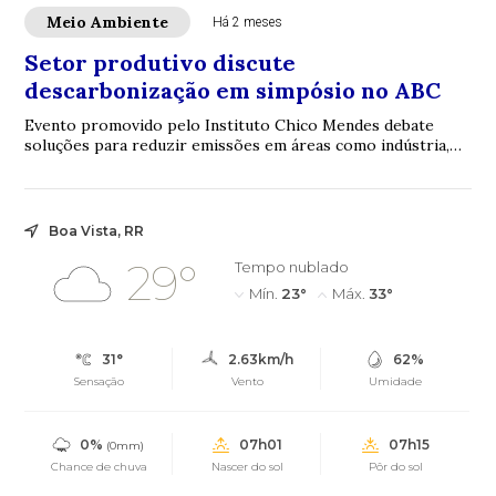
Meio Ambiente
Há 2 meses
Setor produtivo discute
descarbonização em simpósio no ABC
Evento promovido pelo Instituto Chico Mendes debate
soluções para reduzir emissões em áreas como indústria,
combustíveis, construção civil, gestão ...
Boa Vista, RR
29°
Tempo nublado
Mín.
23°
Máx.
33°
31°
2.63km/h
62%
Sensação
Vento
Umidade
0%
07h01
07h15
(0mm)
Chance de chuva
Nascer do sol
Pôr do sol