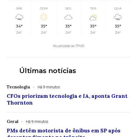
SÁB
DOM
SEG
TER
QUA
34°
35°
35°
35°
35°
24°
24°
24°
24°
24°
Atualizado às 17h01
Últimas notícias
Tecnologia
Há 9 minutos
CFOs priorizam tecnologia e IA, aponta Grant
Thornton
Geral
Há 9 minutos
PMs detêm motorista de ônibus em SP após